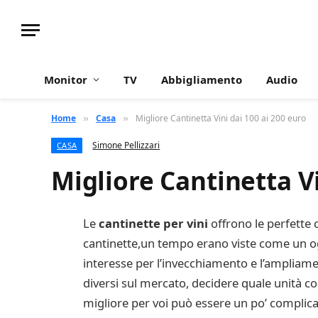
Monitor
TV
Abbigliamento
Audio
Home
Casa
Migliore Cantinetta Vini dai 100 ai 200 euro
»
»
Simone Pellizzari
CASA
Migliore Cantinetta Vi
Le
cantinette per vini
offrono le perfette 
cantinette,un tempo erano viste come un oggett
interesse per l’invecchiamento e l’ampliamen
diversi sul mercato, decidere quale unità co
migliore per voi può essere un po’ complica