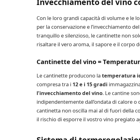
Invecchiamento del vino c
Con le loro grandi capacità di volume e le l
per la conservazione e l’invecchiamento de
tranquillo e silenzioso, le cantinette non so
risaltare il vero aroma, il sapore e il corpo d
Cantinette del vino = Temperatur
Le cantinette producono la
temperatura id
compresa tra i
12 e i 15 gradi
immagazzina 
l’invecchiamento del vino
. Le cantine so
indipendentemente dall’ondata di calore o d
cantinetta non oscilla mai al di fuori dell
il rischio di esporre il vostro vino pregiato ag
Sistema di termoregolazio