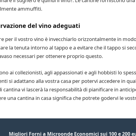
are il sughero e quindi il vino?. Le cantine forniscono una 
almente ammuffiti.
ervazione del vino adeguati
e per il vostro vino è invecchiarlo orizzontalmente in modo
are la tenuta intorno al tappo e a evitare che il tappo si se
ravaso necessari per ottenere proprio questo.
ffrono ai collezionisti, agli appassionati e agli hobbisti lo 
enti si adattano alla vostra casa per potervi accedere in 
i cantina vi lascerà la responsabilità di pianificare in anticip
nere una cantina in casa significa che potrete godervi le vo
Migliori Forni a Microonde Economici sui 100 e 200 e