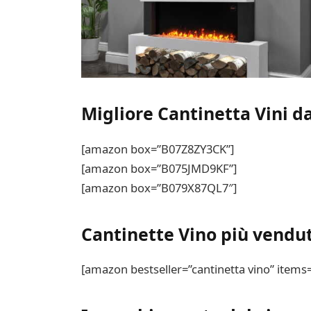
Migliore Cantinetta Vini da
[amazon box=”B07Z8ZY3CK”]
[amazon box=”B075JMD9KF”]
[amazon box=”B079X87QL7″]
Cantinette Vino più vendu
[amazon bestseller=”cantinetta vino” items