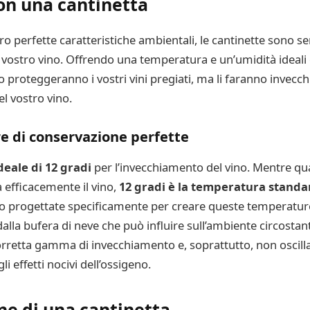
on una cantinetta
oro perfette caratteristiche ambientali, le cantinette sono
l vostro vino. Offrendo una temperatura e un’umidità ideal
lo proteggeranno i vostri vini pregiati, ma li faranno invecc
el vostro vino.
e di conservazione perfette
eale di 12 gradi
per l’invecchiamento del vino. Mentre q
efficacemente il vino,
12 gradi è la temperatura standa
no progettate specificamente per creare queste temperatur
alla bufera di neve che può influire sull’ambiente circosta
a corretta gamma di invecchiamento e, soprattutto, non osci
li effetti nocivi dell’ossigeno.
ne di una cantinetta