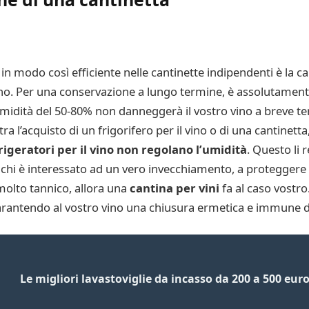
in modo così efficiente nelle cantinette indipendenti è la ca
no. Per una conservazione a lungo termine, è assolutamente 
midità del 50-80% non danneggerà il vostro vino a breve te
 l’acquisto di un frigorifero per il vino o di una cantinetta
efrigeratori per il vino non regolano l’umidità
. Questo li 
 chi è interessato ad un vero invecchiamento, a proteggere 
molto tannico, allora una
cantina per vini
fa al caso vostro.
rantendo al vostro vino una chiusura ermetica e immune dag
Le migliori lavastoviglie da incasso da 200 a 500 eur