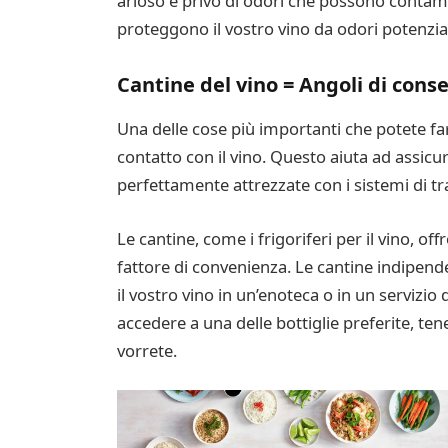
arioso e privo di odori che possono contamin
proteggono il vostro vino da odori potenzi
Cantine del vino = Angoli di cons
Una delle cose più importanti che potete far
contatto con il vino. Questo aiuta ad assicur
perfettamente attrezzate con i sistemi di t
Le cantine, come i frigoriferi per il vino, o
fattore di convenienza. Le cantine indipend
il vostro vino in un’enoteca o in un servizio d
accedere a una delle bottiglie preferite, te
vorrete.