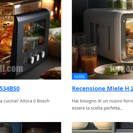
FORNI
A534BS0
Recensione Miele H 2
a cucina? Allora il Bosch
Hai bisogno di un nuovo forno
essere la scelta perfetta…