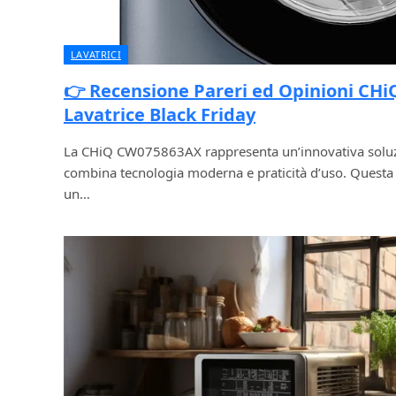
LAVATRICI
👉 Recensione Pareri ed Opinioni CH
Lavatrice Black Friday
La CHiQ CW075863AX rappresenta un’innovativa soluzi
combina tecnologia moderna e praticità d’uso. Questa 
un…