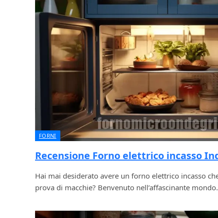
FORNI
Recensione Forno elettrico incasso In
Hai mai desiderato avere un forno elettrico incasso che 
prova di macchie? Benvenuto nell’affascinante mond