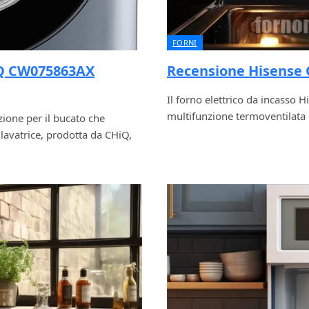
FORNI
iQ CW075863AX
Recensione Hisense 
Il forno elettrico da incasso 
multifunzione termoventilata
one per il bucato che
lavatrice, prodotta da CHiQ,