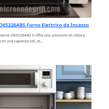
O65226ABS Forno Elettrico da Incasso
Hisense O65226ABS ti offre una soluzione di cottura
 con una capienza XXL di…