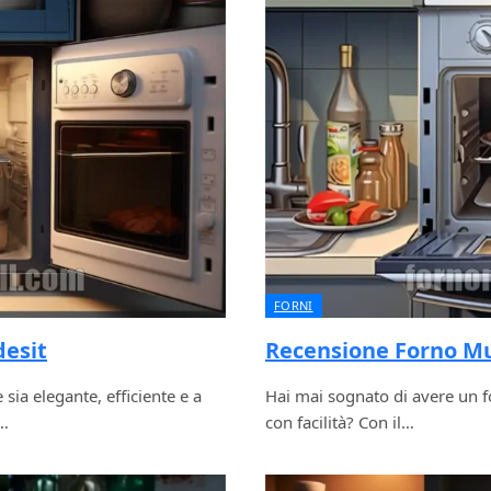
FORNI
desit
Recensione Forno Mu
sia elegante, efficiente e a
Hai mai sognato di avere un f
o…
con facilità? Con il…