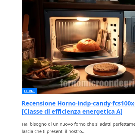
FORNI
Recensione Horno-indp-candy-fcs100x-
[Classe di efficienza energetica A]
Hai bisogno di un nuovo forno che si adatti perfettamen
lascia che ti presenti il nostro…