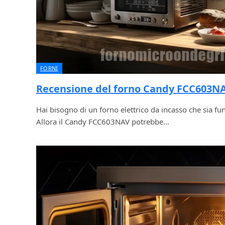
FORNI
Recensione del forno Candy FCC603N
Hai bisogno di un forno elettrico da incasso che sia fu
Allora il Candy FCC603NAV potrebbe…