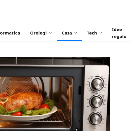
Idee
formatica
Orologi
Casa
Tech
regalo