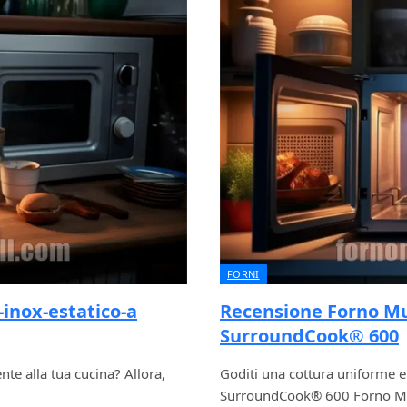
FORNI
inox-estatico-a
Recensione Forno Mu
SurroundCook® 600
te alla tua cucina? Allora,
Goditi una cottura uniforme e 
SurroundCook® 600 Forno Mu