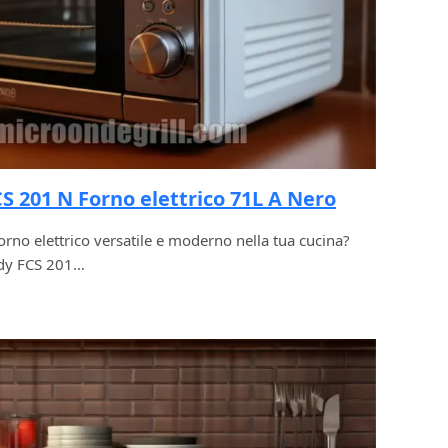
 201 N Forno elettrico 71L A Nero
rno elettrico versatile e moderno nella tua cucina?
ndy FCS 201…