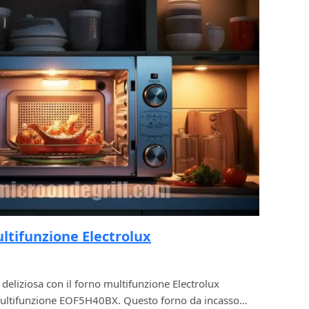
ltifunzione Electrolux
deliziosa con il forno multifunzione Electrolux
ltifunzione EOF5H40BX. Questo forno da incasso…