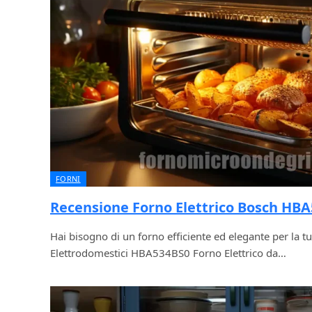
FORNI
Recensione Forno Elettrico Bosch HB
Hai bisogno di un forno efficiente ed elegante per la tu
Elettrodomestici HBA534BS0 Forno Elettrico da…