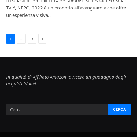
Il Panasonic 55 pollici TX-55LX600EZ Series 4K LED Smart
TV™, NERO, 2022 è un prodotto all’avanguardia che offre
un’esperienza visiva…
Next
1
2
3
In qualità di Affiliato Amazon io ricevo un guadagno dagli
acquisti idonei.