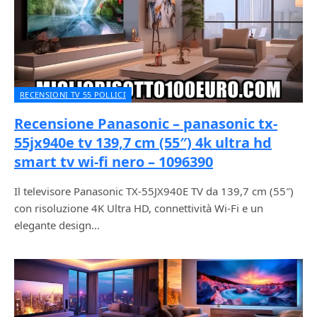
RECENSIONI TV 55 POLLICI
Recensione Panasonic – panasonic tx-
55jx940e tv 139,7 cm (55″) 4k ultra hd
smart tv wi-fi nero – 1096390
Il televisore Panasonic TX-55JX940E TV da 139,7 cm (55″)
con risoluzione 4K Ultra HD, connettività Wi-Fi e un
elegante design…