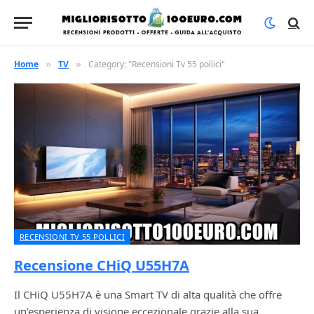
Home
TV
Category: "Recensioni Tv 55 pollici"
»
»
RECENSIONI TV 55 POLLICI
Recensione CHiQ U55H7A
Il CHiQ U55H7A è una Smart TV di alta qualità che offre
un’esperienza di visione eccezionale grazie alla sua