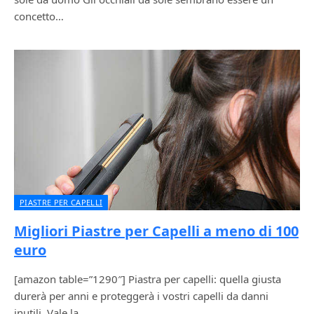
concetto…
PIASTRE PER CAPELLI
Migliori Piastre per Capelli a meno di 100
euro
[amazon table=”1290″] Piastra per capelli: quella giusta
durerà per anni e proteggerà i vostri capelli da danni
inutili. Vale la…