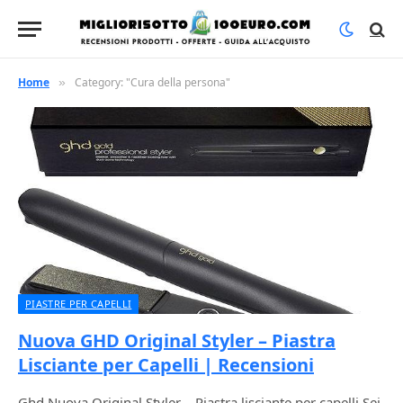
Home
Category: "Cura della persona"
»
PIASTRE PER CAPELLI
Nuova GHD Original Styler – Piastra
Lisciante per Capelli | Recensioni
Ghd Nuova Original Styler – Piastra lisciante per capelli Sei