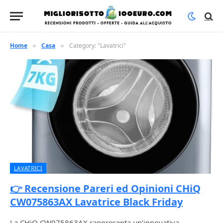
Home
Casa
Category: "Lavatrici"
»
»
LAVATRICI
👉 Recensione Pareri ed Opinioni CHiQ
CW075863AX Lavatrice Black Friday
La CHiQ CW075863AX rappresenta un’innovativa