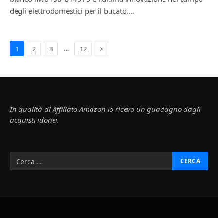
degli elettrodomestici per il bucato.…
Next
…
1
2
3
12
In qualità di Affiliato Amazon io ricevo un guadagno dagli
acquisti idonei.