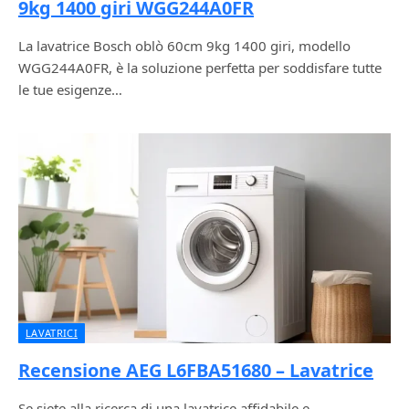
9kg 1400 giri WGG244A0FR
La lavatrice Bosch oblò 60cm 9kg 1400 giri, modello
WGG244A0FR, è la soluzione perfetta per soddisfare tutte
le tue esigenze…
LAVATRICI
Recensione AEG L6FBA51680 – Lavatrice
Se siete alla ricerca di una lavatrice affidabile e