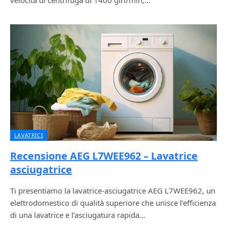
velocità di centrifuga di 1400 giri/min,…
LAVATRICI
Recensione AEG L7WEE962 – Lavatrice
asciugatrice
Ti presentiamo la lavatrice-asciugatrice AEG L7WEE962, un
elettrodomestico di qualità superiore che unisce l’efficienza
di una lavatrice e l’asciugatura rapida…