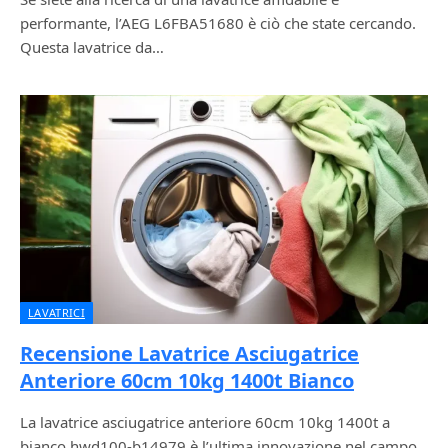
performante, l’AEG L6FBA51680 è ciò che state cercando.
Questa lavatrice da…
LAVATRICI
Recensione Lavatrice Asciugatrice
Anteriore 60cm 10kg 1400t Bianco
La lavatrice asciugatrice anteriore 60cm 10kg 1400t a
bianco hwd100-b14979 è l’ultima innovazione nel campo