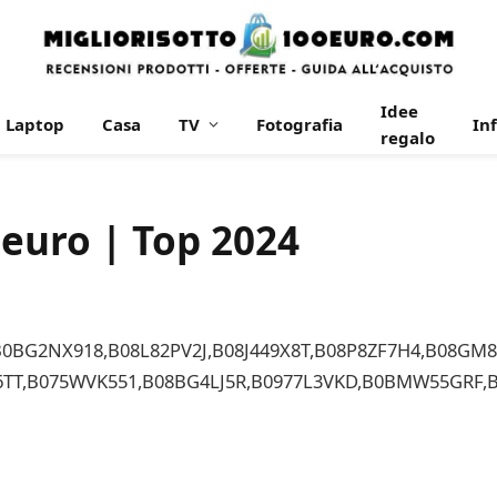
Idee
Laptop
Casa
TV
Fotografia
In
regalo
 euro | Top 2024
BG2NX918,B08L82PV2J,B08J449X8T,B08P8ZF7H4,B08GM8
T,B075WVK551,B08BG4LJ5R,B0977L3VKD,B0BMW55GRF,B0