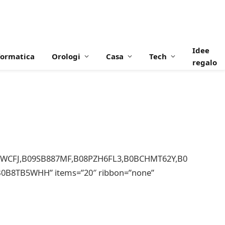
Idee
formatica
Orologi
Casa
Tech
regalo
WCFJ,B09SB887MF,B08PZH6FL3,B0BCHMT62Y,B0
B8TB5WHH” items=”20″ ribbon=”none”