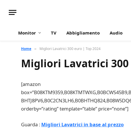
Monitor
TV
Abbigliamento
Audio
Home
Migliori Lavatrici 300 euro | Top 2024
»
Migliori Lavatrici 300
[amazon
box=”B08KTM9359,B08KTMTWXG,B0BCWS45B9,B0
BHTJ8PV6,B0C2CN3LH6,B0BHTHQ824,B08W5DQ6T
orderby=”rating” template=”table” price=”none”]
Guarda :
Migliori Lavatrici in base al prezzo