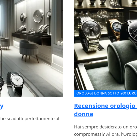
OROLOGI DONNA SOTTO 200 EURO
ey
Recensione orologio
donna
he si adatti perfettamente al
Hai sempre desiderato un orol
compromessi? Allora, l’Orol