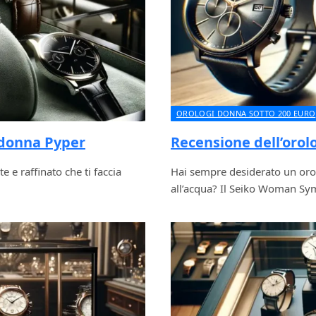
OROLOGI DONNA SOTTO 200 EURO
 donna Pyper
Recensione dell’oro
 e raffinato che ti faccia
Hai sempre desiderato un orol
all’acqua? Il Seiko Woman S