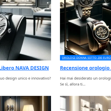
OROLOGI DONNA SOTTO 200 EURO
 Libero NAVA DESIGN
Recensione orologi
 suo design unico e innovativo?
Hai mai desiderato un orologio 
Se sì, allora ti…