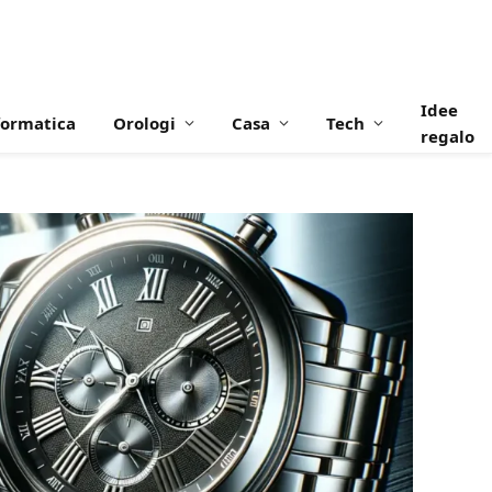
Idee
formatica
Orologi
Casa
Tech
regalo