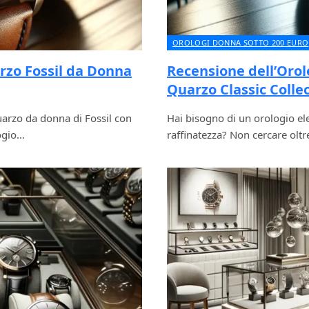
OROLOGI DONNA SOTTO 200 EURO
rzo Fossil da Donna
Recensione dell’Orol
Quarzo Classic Colle
uarzo da donna di Fossil con
Hai bisogno di un orologio ele
logio…
raffinatezza? Non cercare oltr