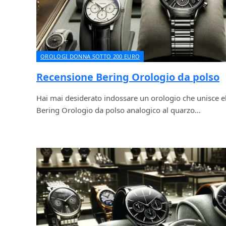
OROLOGI DONNA SOTTO 200 EURO
Recensione Bering Orologio da polso
Hai mai desiderato indossare un orologio che unisce el
Bering Orologio da polso analogico al quarzo…