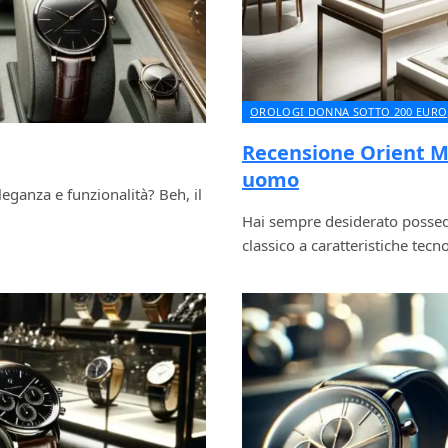
OROLOGI DONNA SOTTO 200 EURO
Recensione Orient Ma
uomo
eganza e funzionalità? Beh, il
Hai sempre desiderato possed
classico a caratteristiche tec