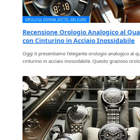
OROLOGI DONNA SOTTO 200 EURO
Recensione Orologio Analogico al Qua
con Cinturino in Acciaio Inossidabile
Oggi ti presentiamo l’elegante orologio analogico al q
cinturino in acciaio inossidabile. Questo grazioso oro