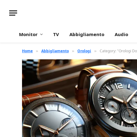
Monitor
TV
Abbigliamento
Audio
Home
Abbigliamento
Orologi
Category: "Orologi Do
»
»
»