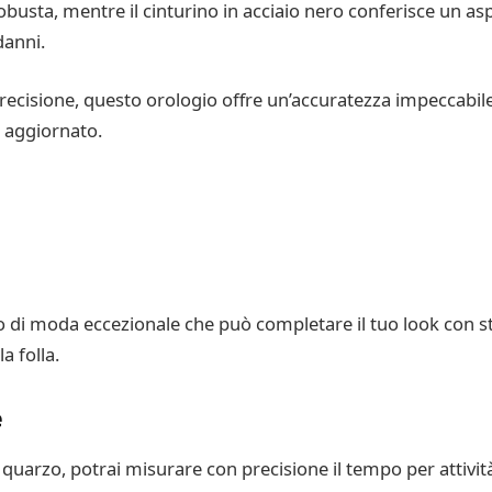
obusta, mentre il cinturino in acciaio nero conferisce un aspet
danni.
recisione, questo orologio offre un’accuratezza impeccabil
 aggiornato.
di moda eccezionale che può completare il tuo look con sti
a folla.
e
quarzo, potrai misurare con precisione il tempo per attivit