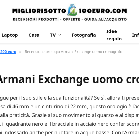
Idee
Laptop
Casa
TV
Fotografia
In
regalo
 200 euro
Recensione orologio Armani Exchange uomo cronografo
»
 Armani Exchange uomo cr
ue per il suo stile e la sua funzionalità? Se sì, allora ti p
 di 46 mm e un cinturino di 22 mm, questo orologio è l’ac
alla praticità. Grazie al suo movimento al quarzo e al disp
 il quadrante nero e il bracciale in acciaio nero conferisco
uoi indossarlo anche per nuotare in acque basse. Con l’Ar