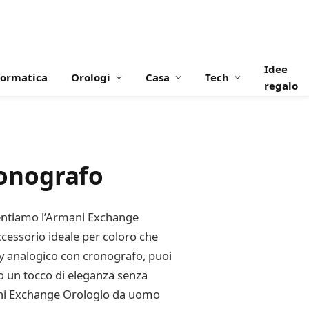
Idee
formatica
Orologi
Casa
Tech
regalo
onografo
resentiamo l’Armani Exchange
cessorio ideale per coloro che
lay analogico con cronografo, puoi
no un tocco di eleganza senza
mani Exchange Orologio da uomo