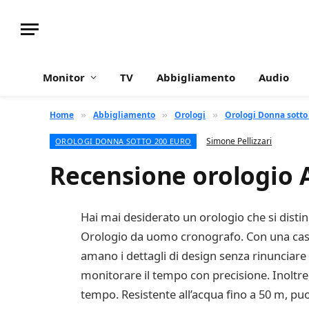
Monitor
TV
Abbigliamento
Audio
Home
Abbigliamento
Orologi
Orologi Donna sotto
»
»
»
Simone Pellizzari
OROLOGI DONNA SOTTO 200 EURO
Recensione orologio
Hai mai desiderato un orologio che si disting
Orologio da uomo cronografo. Con una cassa
amano i dettagli di design senza rinunciare 
monitorare il tempo con precisione. Inoltre,
tempo. Resistente all’acqua fino a 50 m, p