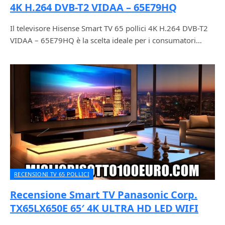
4K H.264 DVB-T2 VIDAA – 65E79HQ
Il televisore Hisense Smart TV 65 pollici 4K H.264 DVB-T2
VIDAA – 65E79HQ è la scelta ideale per i consumatori…
RECENSIONI TV 65 POLLICI
Recensione Smart TV Panasonic Corp.
TX65LX650E 65′ 4K ULTRA HD LED WIFI