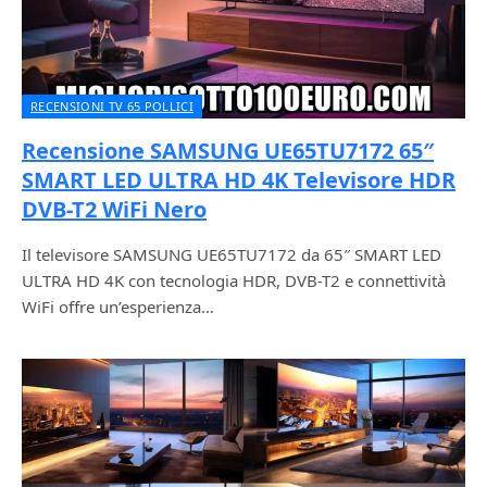
RECENSIONI TV 65 POLLICI
Recensione SAMSUNG UE65TU7172 65″
SMART LED ULTRA HD 4K Televisore HDR
DVB-T2 WiFi Nero
Il televisore SAMSUNG UE65TU7172 da 65″ SMART LED
ULTRA HD 4K con tecnologia HDR, DVB-T2 e connettività
WiFi offre un’esperienza…