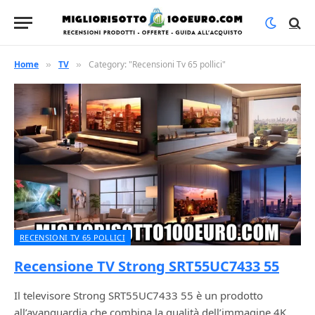
Home
TV
Category: "Recensioni Tv 65 pollici"
»
»
RECENSIONI TV 65 POLLICI
Recensione TV Strong SRT55UC7433 55
Il televisore Strong SRT55UC7433 55 è un prodotto
all’avanguardia che combina la qualità dell’immagine 4K