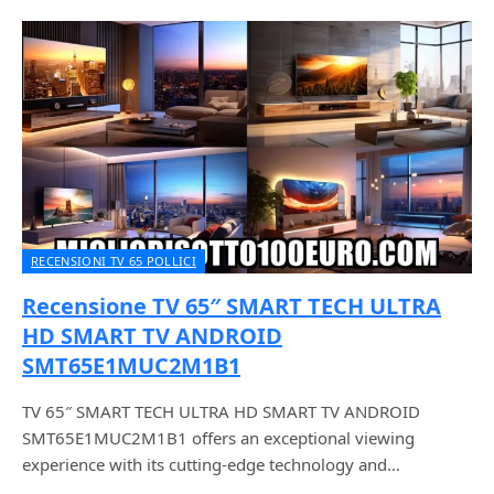
RECENSIONI TV 65 POLLICI
Recensione TV 65″ SMART TECH ULTRA
HD SMART TV ANDROID
SMT65E1MUC2M1B1
TV 65″ SMART TECH ULTRA HD SMART TV ANDROID
SMT65E1MUC2M1B1 offers an exceptional viewing
experience with its cutting-edge technology and…