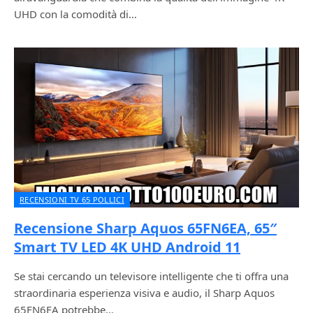
UHD con la comodità di…
RECENSIONI TV 65 POLLICI
Recensione Sharp Aquos 65FN6EA, 65″
Smart TV LED 4K UHD Android 11
Se stai cercando un televisore intelligente che ti offra una
straordinaria esperienza visiva e audio, il Sharp Aquos
65FN6EA potrebbe…