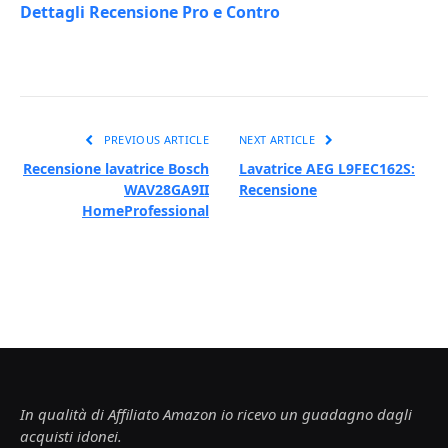
Dettagli Recensione Pro e Contro
PREVIOUS ARTICLE
NEXT ARTICLE
Recensione lavatrice Bosch
Lavatrice AEG L9FEC162S:
WAV28GA9II
Recensione
HomeProfessional
In qualità di Affiliato Amazon io ricevo un guadagno dagli
acquisti idonei.