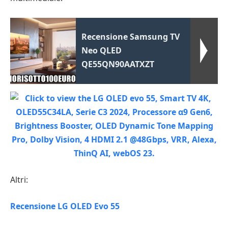
Recensione Samsung TV
Neo QLED
QE55QN90AATXZT
Altri:
Recensione LG OLED Evo 55