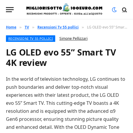
Home
TV
Recensioni Tv 55 pollici
LG OLED evo 55” Smart TV 4K review
»
»
»
Simone Pellizzari
RECENSIONI TV 55 POLLICI
LG OLED evo 55” Smart TV
4K review
In the world of television technology, LG continues to
push boundaries and deliver top-notch visual
experiences with their latest product, the LG OLED
evo 55” Smart TV. This cutting-edge TV boasts a 4K
resolution and is equipped with the advanced α9
Gen6 processor, ensuring stunning picture quality
and enhanced detail. With the OLED Dynamic Tone