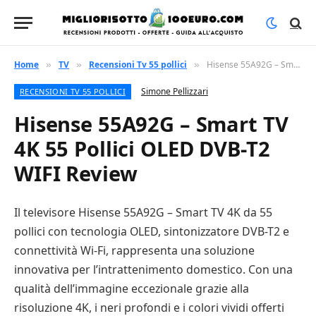
Home
TV
Recensioni Tv 55 pollici
Hisense 55A92G – Smart TV 4K 55 Pollici OLED DVB-T2 WIFI Review
»
»
»
Simone Pellizzari
RECENSIONI TV 55 POLLICI
Hisense 55A92G – Smart TV
4K 55 Pollici OLED DVB-T2
WIFI Review
Il televisore Hisense 55A92G – Smart TV 4K da 55
pollici con tecnologia OLED, sintonizzatore DVB-T2 e
connettività Wi-Fi, rappresenta una soluzione
innovativa per l’intrattenimento domestico. Con una
qualità dell’immagine eccezionale grazie alla
risoluzione 4K, i neri profondi e i colori vividi offerti