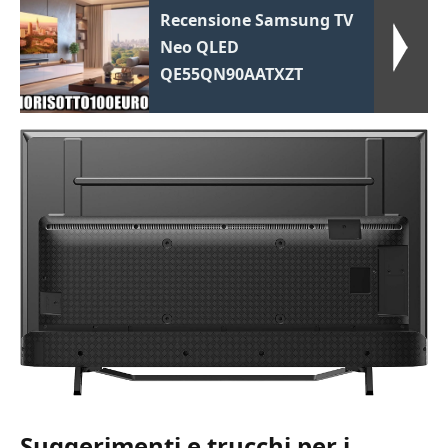
Recensione Samsung TV
Neo QLED
QE55QN90AATXZT
Suggerimenti e trucchi per i