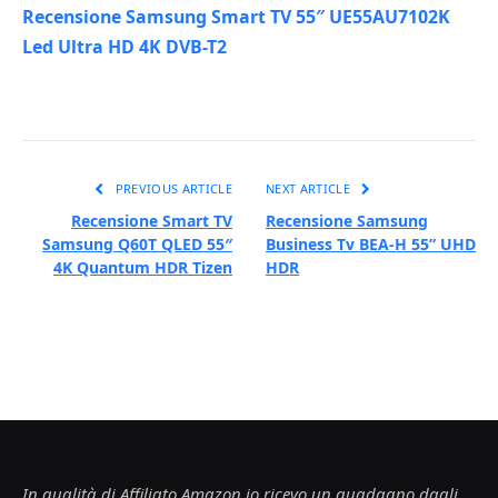
Recensione Samsung Smart TV 55″ UE55AU7102K
Led Ultra HD 4K DVB-T2
PREVIOUS ARTICLE
NEXT ARTICLE
Recensione Smart TV
Recensione Samsung
Samsung Q60T QLED 55″
Business Tv BEA-H 55” UHD
4K Quantum HDR Tizen
HDR
In qualità di Affiliato Amazon io ricevo un guadagno dagli