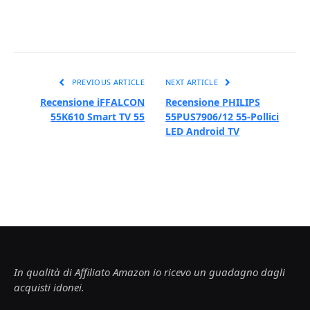
PREVIOUS ARTICLE
NEXT ARTICLE
Recensione iFFALCON
Recensione PHILIPS
55K610 Smart TV 55
55PUS7906/12 55-Pollici
LED Android TV
In qualità di Affiliato Amazon io ricevo un guadagno dagli
acquisti idonei.