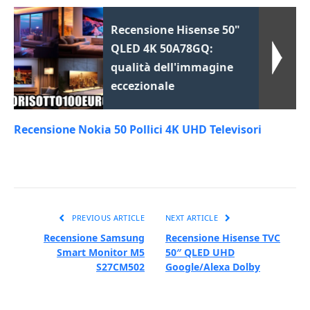
Recensione Hisense 50"
QLED 4K 50A78GQ:
qualità dell'immagine
eccezionale
Recensione Nokia 50 Pollici 4K UHD Televisori
PREVIOUS ARTICLE
NEXT ARTICLE
Recensione Samsung
Recensione Hisense TVC
Smart Monitor M5
50″ QLED UHD
S27CM502
Google/Alexa Dolby