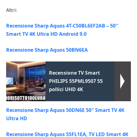
Altri:
Recensione Sharp Aquos 4T-C50BL6EF2AB – 50″
Smart TV 4K Ultra HD Android 9.0
Recensione Sharp Aquos 50BN6EA
Recensione TV Smart
PHILIPS 55PML9507 55
pollici UHD 4K
Recensione Sharp Aquos 50DN6E 50″ Smart TV 4K
Ultra HD
Recensione Sharp Aquos 55FL1EA, TV LED Smart 4K