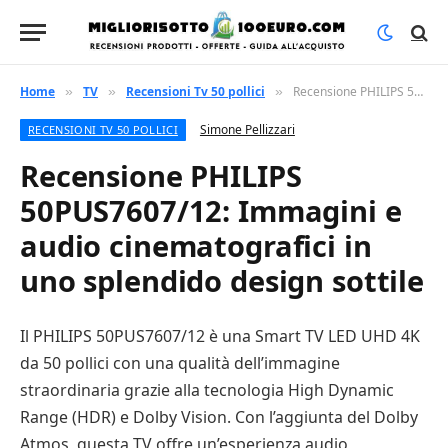
Home
TV
Recensioni Tv 50 pollici
Recensione PHILIPS 50PUS7607/12: Immagini e audio cinematografici in uno splendido design sottile
»
»
»
Simone Pellizzari
RECENSIONI TV 50 POLLICI
Recensione PHILIPS
50PUS7607/12: Immagini e
audio cinematografici in
uno splendido design sottile
Il PHILIPS 50PUS7607/12 è una Smart TV LED UHD 4K
da 50 pollici con una qualità dell’immagine
straordinaria grazie alla tecnologia High Dynamic
Range (HDR) e Dolby Vision. Con l’aggiunta del Dolby
Atmos, questa TV offre un’esperienza audio