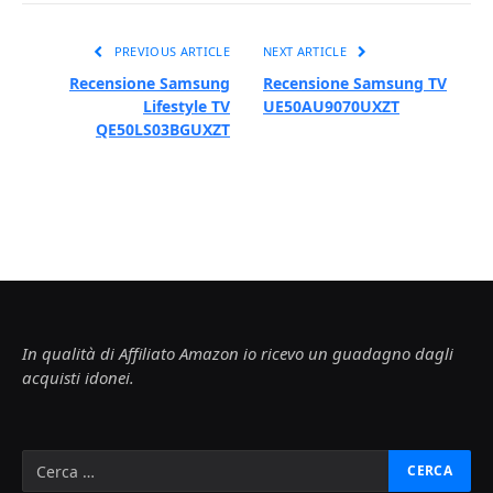
PREVIOUS ARTICLE
NEXT ARTICLE
Recensione Samsung
Recensione Samsung TV
Lifestyle TV
UE50AU9070UXZT
QE50LS03BGUXZT
In qualità di Affiliato Amazon io ricevo un guadagno dagli
acquisti idonei.