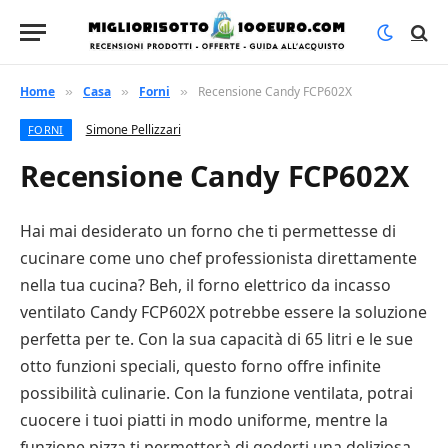
Home
Casa
Forni
Recensione Candy FCP602X
»
»
»
Simone Pellizzari
FORNI
Recensione Candy FCP602X
Hai mai desiderato un forno che ti permettesse di
cucinare come uno chef professionista direttamente
nella tua cucina? Beh, il forno elettrico da incasso
ventilato Candy FCP602X potrebbe essere la soluzione
perfetta per te. Con la sua capacità di 65 litri e le sue
otto funzioni speciali, questo forno offre infinite
possibilità culinarie. Con la funzione ventilata, potrai
cuocere i tuoi piatti in modo uniforme, mentre la
funzione pizza ti permetterà di goderti una deliziosa