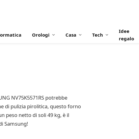
Idee
formatica
Orologi
Casa
Tech
regalo
g
 SAMSUNG NV75K5571RS potrebbe
 di pulizia pirolitica, questo forno
 peso netto di soli 49 kg, è il
 di Samsung!