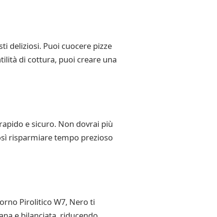
i deliziosi. Puoi cuocere pizze
tilità di cottura, puoi creare una
rapido e sicuro. Non dovrai più
 così risparmiare tempo prezioso
orno Pirolitico W7, Nero ti
ana e bilanciata, riducendo