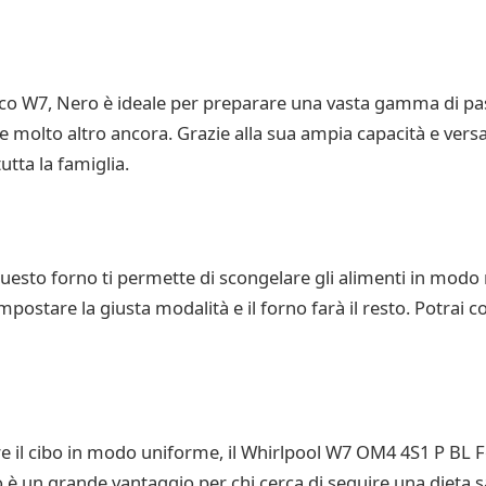
co W7, Nero è ideale per preparare una vasta gamma di past
i e molto altro ancora. Grazie alla sua ampia capacità e versa
utta la famiglia.
esto forno ti permette di scongelare gli alimenti in modo 
impostare la giusta modalità e il forno farà il resto. Potrai
ere il cibo in modo uniforme, il Whirlpool W7 OM4 4S1 P BL F
è un grande vantaggio per chi cerca di seguire una dieta s