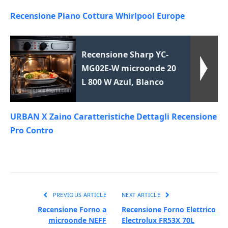
Recensione Piano Cottura Whirlpool Europe
Recensione Sharp YC-
MG02E-W microonde 20
L 800 W Azul, Blanco
URBAN X Zaino Caratteristiche Dettagli Recensione
Pro Contro
PREVIOUS ARTICLE
NEXT ARTICLE
Recensione Forno a
Recensione Forno Elettrico
microonde NEFF
Electrolux FR53X 70L