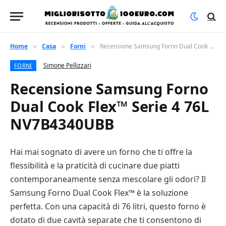
Home
Casa
Forni
Recensione Samsung Forno Dual Cook Flex™ Serie 4 76L NV7B4340UBB
»
»
»
Simone Pellizzari
FORNI
Recensione Samsung Forno
Dual Cook Flex™ Serie 4 76L
NV7B4340UBB
Hai mai sognato di avere un forno che ti offre la
flessibilità e la praticità di cucinare due piatti
contemporaneamente senza mescolare gli odori? Il
Samsung Forno Dual Cook Flex™ è la soluzione
perfetta. Con una capacità di 76 litri, questo forno è
dotato di due cavità separate che ti consentono di