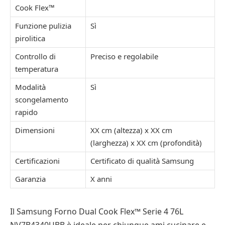
Cook Flex™
Funzione pulizia
Sì
pirolitica
Controllo di
Preciso e regolabile
temperatura
Modalità
Sì
scongelamento
rapido
Dimensioni
XX cm (altezza) x XX cm
(larghezza) x XX cm (profondità)
Certificazioni
Certificato di qualità Samsung
Garanzia
X anni
Il Samsung Forno Dual Cook Flex™ Serie 4 76L
NV7B4340UBB è ideale per chiunque ami cucinare e