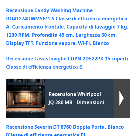
Recensione Candy Washing Machine
RO41274DWMSE/1-S Classe di efficienza energetica
A. Caricamento frontale. Capacità di lavaggio 7 kg.
1200 RPM. Profondità 45 cm. Larghezza 60 cm.
Display TFT. Funzione vapore. Wi-Fi. Bianco
Recensione Lavastoviglie CDPN 2D522PX 15 coperti
Classe di efficienza energetica E
Recensione Whirlpool
JQ 280 MB - Dimensioni
Recensione Severin DT 8760 Doppia Porta, Bianco
[Classe di efficienza energetica E]