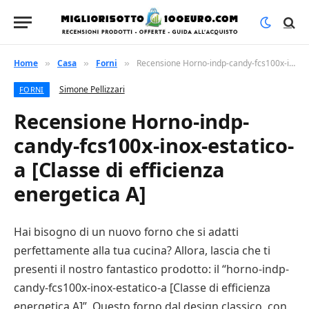
Home
Casa
Forni
Recensione Horno-indp-candy-fcs100x-inox-estatico-a [Classe di efficienza energetica A]
»
»
»
Simone Pellizzari
FORNI
Recensione Horno-indp-
candy-fcs100x-inox-estatico-
a [Classe di efficienza
energetica A]
Hai bisogno di un nuovo forno che si adatti
perfettamente alla tua cucina? Allora, lascia che ti
presenti il nostro fantastico prodotto: il “horno-indp-
candy-fcs100x-inox-estatico-a [Classe di efficienza
energetica A]”. Questo forno dal design classico, con