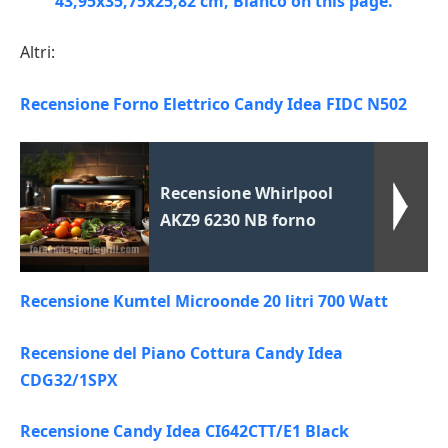
Altri:
Recensione Forno Elettrico Candy Idea FIDC N502
Recensione Whirlpool
AKZ9 6230 NB forno
Recensione Kumtel Microonde 20 litri 700 Watt
Recensione del Piano Cottura Candy Idea
CDG32/1SPX
Recensione Candy Idea CI642CTT/E1 Black