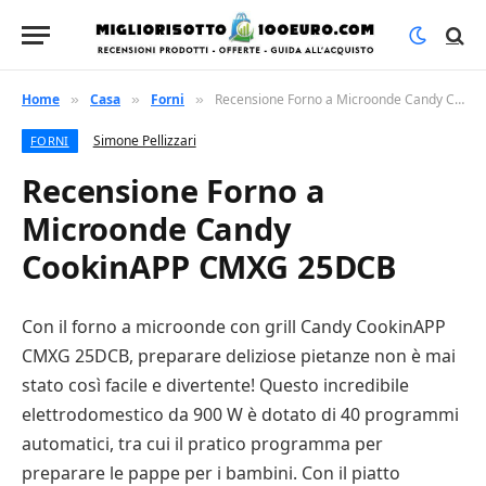
Home
Casa
Forni
Recensione Forno a Microonde Candy CookinAPP CMXG 25DCB
»
»
»
Simone Pellizzari
FORNI
Recensione Forno a
Microonde Candy
CookinAPP CMXG 25DCB
Con il forno a microonde con grill Candy CookinAPP
CMXG 25DCB, preparare deliziose pietanze non è mai
stato così facile e divertente! Questo incredibile
elettrodomestico da 900 W è dotato di 40 programmi
automatici, tra cui il pratico programma per
preparare le pappe per i bambini. Con il piatto