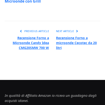
Microonde con Grill
PREVIOUS ARTICLE
NEXT ARTICLE
Recensione Forno a
Recensione Forno a
Microonde Candy Idea
microonde Cecotec da 20
CMG20SMW 700 W
litri
In qualità di Affiliato Amazon io ricevo un guadagno dagli
acquisti idonei.