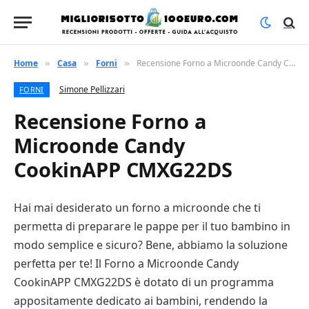
Home
Casa
Forni
Recensione Forno a Microonde Candy CookinAPP CMXG22DS
»
»
»
Simone Pellizzari
FORNI
Recensione Forno a
Microonde Candy
CookinAPP CMXG22DS
Hai mai desiderato un forno a microonde che ti
permetta di preparare le pappe per il tuo bambino in
modo semplice e sicuro? Bene, abbiamo la soluzione
perfetta per te! Il Forno a Microonde Candy
CookinAPP CMXG22DS è dotato di un programma
appositamente dedicato ai bambini, rendendo la