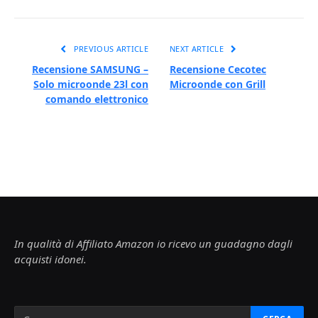
PREVIOUS ARTICLE
NEXT ARTICLE
Recensione SAMSUNG –
Recensione Cecotec
Solo microonde 23l con
Microonde con Grill
comando elettronico
In qualità di Affiliato Amazon io ricevo un guadagno dagli
acquisti idonei.