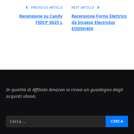
PREVIOUS ARTICLE
NEXT ARTICLE
Recensione su Candy
Recensione Forno Elettrico
FIDCP X625 L
da Incasso Electrolux
EOD5H40X
In qualità di Affiliato Amazon io ricevo un guadagno dagli
acquisti idonei.