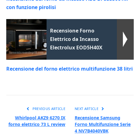
con funzione pirolisi
Recensione Forno
Elettrico da Incasso
Electrolux EOD5H40X
Recensione del forno elettrico multifunzione 38 litri
PREVIOUS ARTICLE
NEXT ARTICLE
Whirlpool AKZ9 6270 IX
Recensione Samsung
forno elettrico 73 L review
Forno Multifunzione Serie
4 NV7B4040VBK