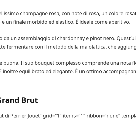
ellissimo champagne rosa, con note di rosa, un colore rosat
e un finale morbido ed elastico. È ideale come aperitivo.
 da un assemblaggio di chardonnay e pinot nero. Quest’ul
e fermentare con il metodo della malolattica, che aggiunge
e buona. Il suo bouquet complesso comprende una nota flor
È inoltre equilibrato ed elegante. È un ottimo accompagnam
Grand Brut
di Perrier Jouet” grid=”1″ items=”1″ ribbon=”none” templa