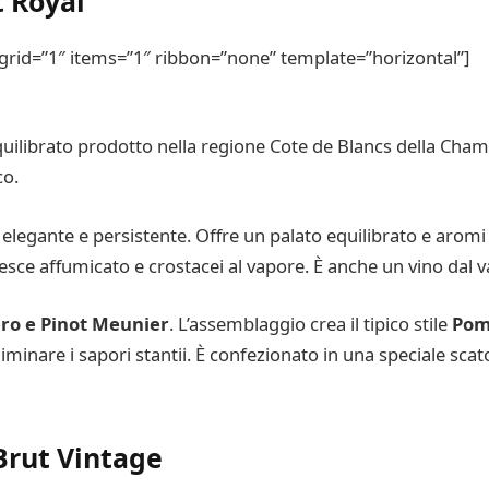
 Royal
rid=”1″ items=”1″ ribbon=”none” template=”horizontal”]
librato prodotto nella regione Cote de Blancs della Champ
co.
gante e persistente. Offre un palato equilibrato e aromi viv
sce affumicato e crostacei al vapore. È anche un vino dal va
ro e Pinot Meunier
. L’assemblaggio crea il tipico stile
Pom
iminare i sapori stantii. È confezionato in una speciale scat
Brut Vintage