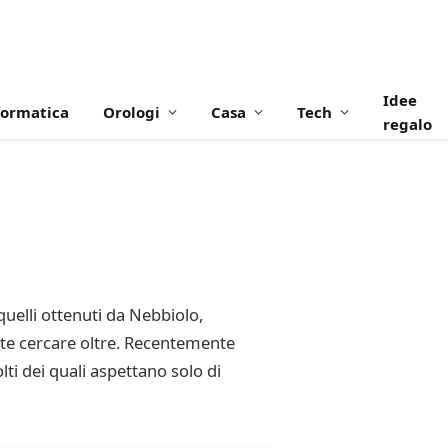
Idee
formatica
Orologi
Casa
Tech
regalo
quelli ottenuti da Nebbiolo,
vete cercare oltre. Recentemente
lti dei quali aspettano solo di