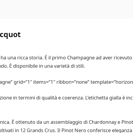
icquot
ha una ricca storia. È il primo Champagne ad aver ricevut
 È disponibile in una varietà di stili.
gne” grid=”1″ items=”1″ ribbon=”none” template=”horizont
one in termini di qualità e coerenza. L’etichetta gialla è in
 unica. È ottenuto da un assemblaggio di Chardonnay e Pinot 
coltivati in 12 Grands Crus. Il Pinot Nero conferisce eleganz