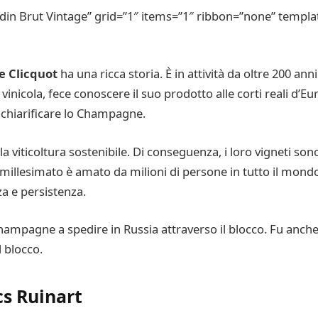
in Brut Vintage” grid=”1″ items=”1″ ribbon=”none” templat
e Clicquot
ha una ricca storia. È in attività da oltre 200 an
inicola, fece conoscere il suo prodotto alle corti reali d’Eur
r chiarificare lo Champagne.
 viticoltura sostenibile. Di conseguenza, i loro vigneti s
millesimato è amato da milioni di persone in tutto il mondo
a e persistenza.
hampagne a spedire in Russia attraverso il blocco. Fu anch
 blocco.
s Ruinart