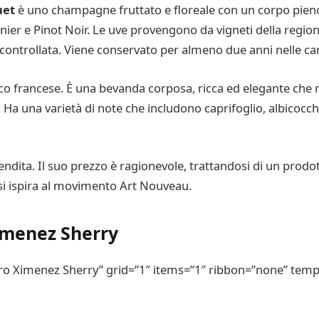
uet
è uno champagne fruttato e floreale con un corpo pieno
er e Pinot Noir. Le uve provengono da vigneti della regio
controllata. Viene conservato per almeno due anni nelle can
 francese. È una bevanda corposa, ricca ed elegante che ri
 una varietà di note che includono caprifoglio, albicocch
endita. Il suo prezzo è ragionevole, trattandosi di un prodott
 si ispira al movimento Art Nouveau.
imenez Sherry
ro Ximenez Sherry” grid=”1″ items=”1″ ribbon=”none” templ