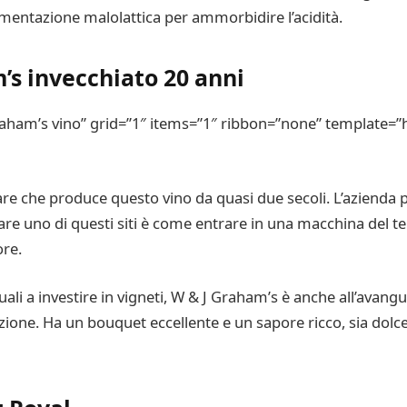
rmentazione malolattica per ammorbidire l’acidità.
’s invecchiato 20 anni
aham’s vino” grid=”1″ items=”1″ ribbon=”none” template=”h
e che produce questo vino da quasi due secoli. L’azienda p
tare uno di questi siti è come entrare in una macchina del t
ore.
li a investire in vigneti, W & J Graham’s è anche all’avangua
ione. Ha un bouquet eccellente e un sapore ricco, sia dolce c