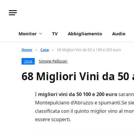
Monitor
TV
Abbigliamento
Audio
Home
Casa
68 Migliori Vini da 50 a 100 e 200 euro
»
»
Simone Pellizzari
CASA
68 Migliori Vini da 50
I
migliori vini da 50 100 e 200 euro
saranno
Montepulciano d’Abruzzo e spumanti.Se siete
classificata con il quinto miglior vino al mon
essere scoperti.