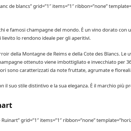
nc de blancs” grid=”1″ items=”1″ ribbon=”none” template=
ichi e famosi champagne del mondo. È un vino dorato con un
lievito lo rendono ideale per gli aperitivi.
roir della Montagne de Reims e della Cote des Blancs. Le u
hampagne ottenuto viene imbottigliato e invecchiato per 36 m
pori sono caratterizzati da note fruttate, agrumate e floreali
l suo stile distintivo e la sua eleganza. È il marchio più pr
nart
uinart” grid=”1″ items=”1″ ribbon=”none” template=”horiz