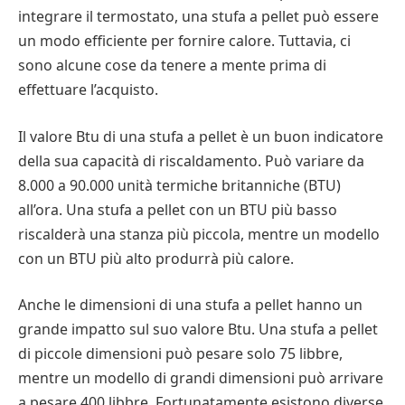
l’ambiente, può aiutare a mantenere vivo il fuoco della
cucinerete cene deliziose. Prendersi il tempo
integrare il termostato, una stufa a pellet può essere
cucinare. Ad esempio, potreste aver bisogno di un
vostra casa.
necessario per regolare correttamente la fiamma
un modo efficiente per fornire calore. Tuttavia, ci
fornello a fiamma libera per carbonizzare, tostare o
garantirà inoltre una cottura perfetta dei cibi.
sono alcune cose da tenere a mente prima di
fiammeggiare. Se non si fa attenzione, si può
Potreste prendere in considerazione l’utilizzo di
effettuare l’acquisto.
prendere fuoco con la fiamma libera di un fornello a
caminetti a bioetanolo. Questi caminetti sono
Il segreto per assicurarsi che il vostro nuovo
gas.
ecologici e sono disponibili in diversi stili. Questi
elettrodomestico da cucina sia all’altezza delle sue
Il valore Btu di una stufa a pellet è un buon indicatore
apparecchi bruciano in modo pulito ed efficiente e
promesse è avere pazienza e tenere gli occhi aperti
della sua capacità di riscaldamento. Può variare da
non richiedono camini. Possono essere installati in
per individuare eventuali problemi.
8.000 a 90.000 unità termiche britanniche (BTU)
diversi luoghi, anche all’aperto. Sono inoltre
all’ora. Una stufa a pellet con un BTU più basso
disponibili in diverse dimensioni.
Pulizia
riscalderà una stanza più piccola, mentre un modello
Mantenere pulito un fornello a gas è importante per
con un BTU più alto produrrà più calore.
Le stufe a pellet sono un’altra opzione. Sono
mantenere la longevità dell’apparecchio. I bruciatori,
progettate per essere molto efficienti e consentono
le griglie e le altre parti di un fornello sono soggetti a
Anche le dimensioni di una stufa a pellet hanno un
di controllare la quantità di combustibile utilizzato. È
sporcizia e grasso che possono causare ustioni.
grande impatto sul suo valore Btu. Una stufa a pellet
anche possibile avere un sistema di alimentazione
Esistono modi per mantenere pulito il piano cottura
di piccole dimensioni può pesare solo 75 libbre,
automatica dei pellet che utilizza l’energia elettrica
senza utilizzare prodotti chimici aggressivi.
mentre un modello di grandi dimensioni può arrivare
per alimentare il combustibile nel fuoco. Ciò
a pesare 400 libbre. Fortunatamente esistono diverse