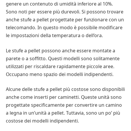
genere un contenuto di umidità inferiore al 10%.
per aggiungere un tocco di eleganza al vostro spazio.
Sono noti per essere più durevoli. Si possono trovare
Si possono anche acquistare inserti speciali da
anche stufe a pellet progettate per funzionare con un
inserire in un normale caminetto per creare un’unità
telecomando. In questo modo è possibile modificare
a legna.
le impostazioni della temperatura o dell’ora.
Se state valutando un’unità a legna, dovreste anche
Le stufe a pellet possono anche essere montate a
considerare la possibilità di acquistare una stufa
parete o a soffitto. Questi modelli sono solitamente
impilabile. Può essere un ottimo accento per la vostra
utilizzati per riscaldare rapidamente piccole aree.
casa, ma può anche essere pericoloso.
Occupano meno spazio dei modelli indipendenti.
Alcune delle stufe a pellet più costose sono disponibili
anche come inserti per caminetti. Queste unità sono
progettate specificamente per convertire un camino
a legna in un’unità a pellet. Tuttavia, sono un po’ più
costose dei modelli indipendenti.