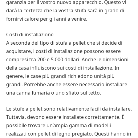
garanzia per il vostro nuovo apparecchio. Questo vi
anche i coperchi dei bruciatori e le manopole. In
esterna nel design della stufa. Alcuni modelli moderni
darà la certezza che la vostra stufa sarà in grado di
questo modo si eviterà che il cibo si accumuli sotto di
hanno un design migliorato che riduce le emissioni. È
fornirvi calore per gli anni a venire.
essi.
possibile migliorare l’efficacia della stufa a legna
anche assicurandosi che la canna fumaria sia pulita.
Costi di installazione
È necessario pulire anche l’interno del fornello per
Più detriti si lasciano nella canna fumaria, maggiore è
A seconda del tipo di stufa a pellet che si decide di
assicurarsi che non ci siano briciole o fuoriuscite. In
la possibilità che prenda fuoco. Dovreste pulire la
acquistare, i costi di installazione possono essere
questo modo si evita la diffusione di batteri. È inoltre
stufa a legna almeno una volta all’anno.
compresi tra 200 e 5.000 dollari. Anche le dimensioni
possibile lucidare regolarmente il piano di cottura in
della casa influiscono sui costi di installazione. In
vetro.
genere, le case più grandi richiedono unità più
Miglior Ferro da stiro a
grandi. Potrebbe anche essere necessario installare
La pulizia di un fornello a gas può essere noiosa, ma è
vapore con caldaia 100
una canna fumaria o uno sfiato sul tetto.
necessaria. Dopo aver pulito il fornello, è necessario
euro
attendere che si raffreddi prima di riaccenderlo. A
Le stufe a pellet sono relativamente facili da installare.
questo punto si può applicare sulla superficie il WD-
Tuttavia, devono essere installate correttamente. È
Potete anche scegliere di far costruire un caminetto
40 o uno spray sgrassante. Fate questa operazione
possibile trovare un’ampia gamma di modelli
nella vostra casa. Si tratta di un tipo di stufa molto
per qualche minuto per rimuovere le macchie più
realizzati con pellet di legno pregiato. Questi hanno in
popolare. Sono molto belli e possono essere utilizzati
ostinate.