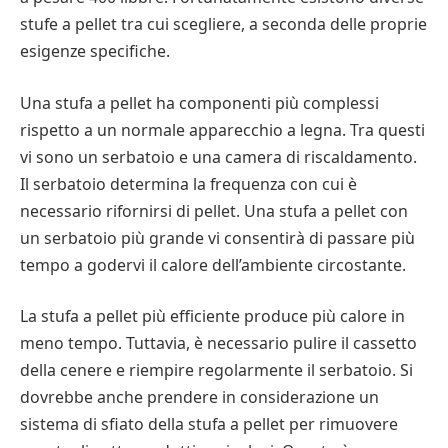
contribuisce a rendere il processo molto più
La pulizia di un fornello a gas può richiedere l’uso di
stufe a pellet tra cui scegliere, a seconda delle proprie
semplice.
acqua e sapone. Per pulire il piano si può usare uno
esigenze specifiche.
straccio o una spugna. Per le macchie più ostinate,
Le stufe a gas sono un’altra alternativa di
potrebbe essere necessario applicare uno spray
Una stufa a pellet ha componenti più complessi
combustibile. Sono comode e possono far
sgrassante. Se non sapete come eliminare il grasso
rispetto a un normale apparecchio a legna. Tra questi
risparmiare denaro. Sono una buona scelta anche
dai fornelli a gas, potete provare una miscela di
vi sono un serbatoio e una camera di riscaldamento.
perché offrono un’atmosfera simile a quella del legno.
bicarbonato di sodio e aceto. Potete anche usare una
Il serbatoio determina la frequenza con cui è
Possono essere installate in un piccolo condominio o
spazzola di nylon o un vecchio spazzolino da denti per
necessario rifornirsi di pellet. Una stufa a pellet con
in una casa con cinque camere da letto. Possono
strofinare le griglie.
un serbatoio più grande vi consentirà di passare più
essere utilizzati per riscaldare la casa o per fornire
tempo a godervi il calore dell’ambiente circostante.
acqua calda. Inoltre, sono altamente rinnovabili. È
possibile installarne una anche in una caldaia a legna
Le migliori lavastoviglie
La stufa a pellet più efficiente produce più calore in
esterna.
da incasso da 200 a 500
meno tempo. Tuttavia, è necessario pulire il cassetto
euro
della cenere e riempire regolarmente il serbatoio. Si
Se si sceglie di acquistare una stufa certificata
dovrebbe anche prendere in considerazione un
dall’EPA, si sceglie un apparecchio che soddisfa i
sistema di sfiato della stufa a pellet per rimuovere
Se il fornello a gas è dotato di griglie rimovibili, è
requisiti di emissione. Alcuni apparecchi sono anche