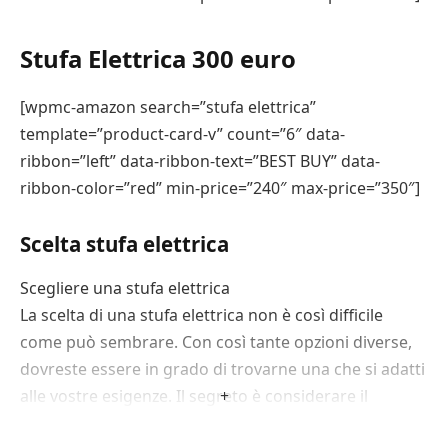
anche pannelli insonorizzanti o schiuma. Il posto
migliore per la stufa a pellet è il seminterrato o il
Stufa Elettrica 300 euro
garage. Si può anche collocare vicino a una presa di
corrente.
[wpmc-amazon search=”stufa elettrica”
template=”product-card-v” count=”6″ data-
Se si utilizza una stufa a pellet con una seconda
ribbon=”left” data-ribbon-text=”BEST BUY” data-
ventola, è necessario ridurre al minimo il rumore
ribbon-color=”red” min-price=”240″ max-price=”350″]
della ventola. Ciò significa evitare velocità elevate.
Potete anche optare per un apparecchio con una
Scelta stufa elettrica
base resistente al calore.
Scegliere una stufa elettrica
Infine, il rumore del combustibile di una stufa può
La scelta di una stufa elettrica non è così difficile
essere rilassante, ma può anche distrarre. Una buona
come può sembrare. Con così tante opzioni diverse,
opzione è quella di installare un tappetino o un
dovreste essere in grado di trovarne una che si adatti
pannello insonorizzante sotto l’apparecchio. Questi
alle vostre esigenze. Il segreto è considerare il
+
non impediscono il rumore come un involucro
proprio stile di vita, le dimensioni della cucina e lo
standard.