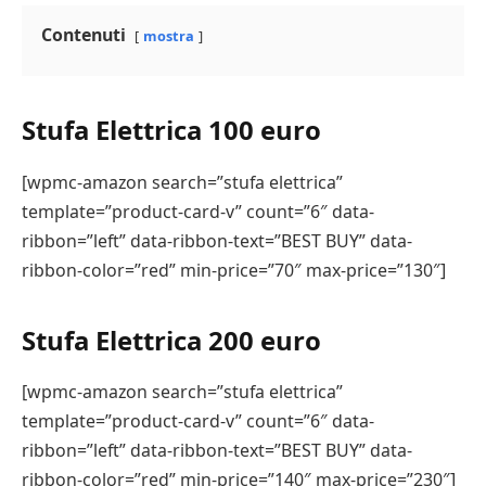
modello più silenzioso.
Contenuti
mostra
Innanzitutto, è necessario acquistare un modello
progettato per essere molto silenzioso. In genere, un
Stufa Elettrica 100 euro
buon apparecchio “molto silenzioso” non supera i 32
decibel. Il rumore prodotto da una stufa varia da
[wpmc-amazon search=”stufa elettrica”
modello a modello.
template=”product-card-v” count=”6″ data-
ribbon=”left” data-ribbon-text=”BEST BUY” data-
Un altro modo per rendere la stufa più silenziosa è
ribbon-color=”red” min-price=”70″ max-price=”130″]
mantenerla pulita. L’ideale sarebbe pulire l’interno
della stufa almeno una o due volte l’anno. Inoltre, è
possibile utilizzare del nastro per guarnizioni per
Stufa Elettrica 200 euro
chiudere eventuali spazi vuoti. Anche se questa non è
una soluzione a lungo termine, può contribuire a
[wpmc-amazon search=”stufa elettrica”
rendere la stufa a pellet più silenziosa.
template=”product-card-v” count=”6″ data-
ribbon=”left” data-ribbon-text=”BEST BUY” data-
Per ridurre il rumore della stufa si possono utilizzare
ribbon-color=”red” min-price=”140″ max-price=”230″]