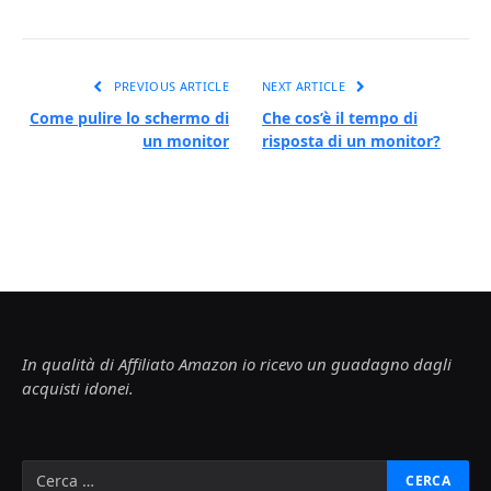
PREVIOUS ARTICLE
NEXT ARTICLE
Come pulire lo schermo di
Che cos’è il tempo di
un monitor
risposta di un monitor?
In qualità di Affiliato Amazon io ricevo un guadagno dagli
acquisti idonei.