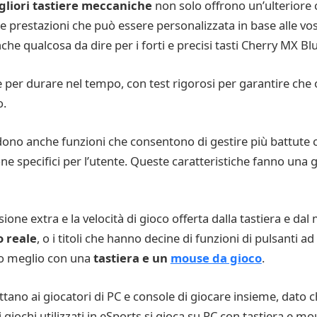
gliori tastiere meccaniche
non solo offrono un’ulteriore 
lle prestazioni che può essere personalizzata in base alle v
nche qualcosa da dire per i forti e precisi tasti Cherry MX Bl
per durare nel tempo, con test rigorosi per garantire che og
o.
cludono anche funzioni che consentono di gestire più battu
one specifici per l’utente. Queste caratteristiche fanno una 
isione extra e la velocità di gioco offerta dalla tastiera e da
o reale
, o i titoli che hanno decine di funzioni di pulsanti ad
no meglio con una
tastiera e un
mouse da gioco
.
ano ai giocatori di PC e console di giocare insieme, dato ch
iochi utilizzati in eSports si gioca su PC con tastiera e mo