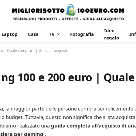
Idee
Laptop
Casa
TV
Fotografia
In
regalo
ro | Quale comprare | Guida all’acquisto
ing 100 e 200 euro | Qual
ra
, la maggior parte delle persone compra semplicemente qu
prio budget. Tuttavia, questo non significa che si sta acquist
abbiamo realizzato una
guida completa all’acquisto di un
stiera per gaming
.