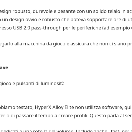
design robusto, durevole e pesante con un solido telaio in a
 un design ovvio e robusto che poteva sopportare ore di util
ngresso USB 2.0 pass-through per le periferiche (ad esempio
garlo alla macchina da gioco e assicura che non ci siano pro
iave
gioco e pulsanti di luminosità
abbiamo testato, HyperX Alloy Elite non utilizza software, q
r o di passare il tempo a creare profili. Questo parla al sem
 dedicati e una rotella del volume. Include anche i tasti per 