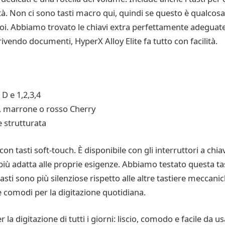
tà. Non ci sono tasti macro qui, quindi se questo è qualcosa
voi. Abbiamo trovato le chiavi extra perfettamente adeguate 
vendo documenti, HyperX Alloy Elite fa tutto con facilità.
 D e 1,2,3,4
u, marrone o rosso Cherry
 strutturata
con tasti soft-touch. È disponibile con gli interruttori a ch
iù adatta alle proprie esigenze. Abbiamo testato questa tas
sti sono più silenziose rispetto alle altre tastiere meccan
e comodi per la digitazione quotidiana.
la digitazione di tutti i giorni: liscio, comodo e facile da 