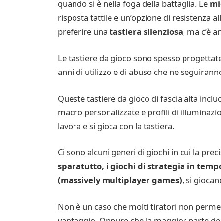
quando si è nella foga della battaglia. Le
mi
risposta tattile e un’opzione di resistenza a
preferire una
tastiera silenziosa
, ma c’è a
Le tastiere da gioco sono spesso progettate 
anni di utilizzo e di abuso che ne seguirann
Queste tastiere da gioco di fascia alta in
macro personalizzate e profili di illuminazi
lavora e si gioca con la tastiera.
Ci sono alcuni generi di giochi in cui la prec
sparatutto, i giochi di strategia in temp
(massively multiplayer games)
, si gioca
Non è un caso che molti tiratori non permett
vantaggio. Oppure che la maggior parte dei g