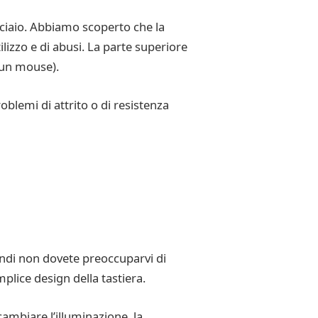
cciaio. Abbiamo scoperto che la
izzo e di abusi. La parte superiore
 un mouse).
blemi di attrito o di resistenza
uindi non dovete preoccuparvi di
plice design della tastiera.
cambiare l’illuminazione, la