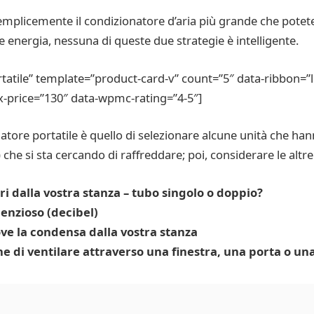
mplicemente il condizionatore d’aria più grande che potete
 energia, nessuna di queste due strategie è intelligente.
tile” template=”product-card-v” count=”5″ data-ribbon=”l
x-price=”130″ data-wpmc-rating=”4-5″]
atore portatile è quello di selezionare alcune unità che han
 che si sta cercando di raffreddare; poi, considerare le altre
ori dalla vostra stanza – tubo singolo o doppio?
lenzioso (decibel)
ove la condensa dalla vostra stanza
one di ventilare attraverso una finestra, una porta o un