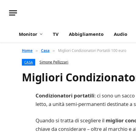
Monitor
TV
Abbigliamento
Audio
Home
Casa
Migliori Condizionatori Portatili 100 euro
»
»
Simone Pellizzari
CASA
Migliori Condizionator
Condizionatori portatili
: ci sono un sacco
letto, a unità semi-permanenti destinate a s
Quando si tratta di scegliere il
miglior cond
chiave da considerare – oltre al marchio e a