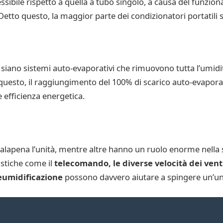
ssibile rispetto a quella a tubo singolo, a causa del funzion
etto questo, la maggior parte dei condizionatori portatil
 siano sistemi auto-evaporativi che rimuovono tutta l’umidi
o questo, il raggiungimento del 100% di scarico auto-evapora
e efficienza energetica.
alapena l’unità, mentre altre hanno un ruolo enorme nella 
istiche come il
telecomando, le diverse velocità dei venti
eumidificazione
possono davvero aiutare a spingere un’unità