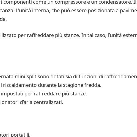
ari componenti come un compressore e un condensatore. Il s
 stanza. L’unità interna, che può essere posizionata a pavime
dda.
izzato per raffreddare più stanze. In tal caso, l’unità estern
ernata mini-split sono dotati sia di funzioni di raffreddam
 di riscaldamento durante la stagione fredda.
 impostati per raffreddare più stanze.
onatori d’aria centralizzati.
ori portatili.