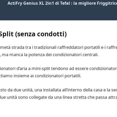
ActiFry Genius XL 2in1 di Tefal : la migliore Friggitri
Split (senza condotti)
età strada tra i tradizionali raffreddatori portatili e i raff
e, ma manca la potenza dei condizionatori centrali.
onatori d’aria a mini-split tendono ad essere condizionato
ettiamo insieme ai condizionatori portatili.
o da due unità, una installata all’interno della casa e la se
e due unità sono collegate da una linea stretta che passa attr