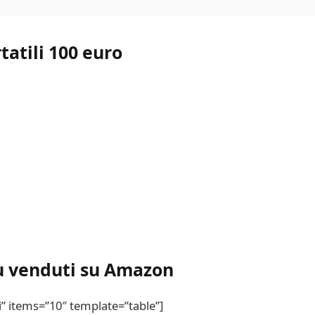
tatili 100 euro
iù venduti su Amazon
i” items=”10″ template=”table”]