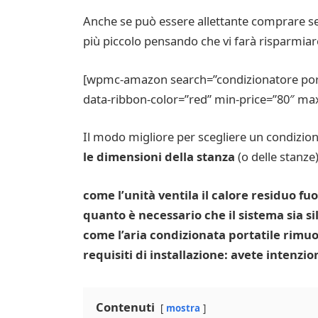
Anche se può essere allettante comprare se
più piccolo pensando che vi farà risparmiare
[wpmc-amazon search=”condizionatore porta
data-ribbon-color=”red” min-price=”80″ ma
Il modo migliore per scegliere un condizion
le dimensioni della stanza
(o delle stanze)
come l’unità ventila il calore residuo fu
quanto è necessario che il sistema sia si
come l’aria condizionata portatile rimu
requisiti di installazione: avete intenzi
Contenuti
mostra