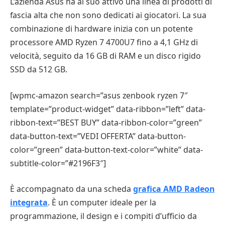
L’azienda Asus ha al suo attivo una linea di prodotti di
fascia alta che non sono dedicati ai giocatori. La sua
combinazione di hardware inizia con un potente
processore AMD Ryzen 7 4700U7 fino a 4,1 GHz di
velocità, seguito da 16 GB di RAM e un disco rigido
SSD da 512 GB.
[wpmc-amazon search=”asus zenbook ryzen 7″
template=”product-widget” data-ribbon=”left” data-
ribbon-text=”BEST BUY” data-ribbon-color=”green”
data-button-text=”VEDI OFFERTA” data-button-
color=”green” data-button-text-color=”white” data-
subtitle-color=”#2196F3″]
È accompagnato da una scheda
grafica AMD Radeon
integrata
. È un computer ideale per la
programmazione, il design e i compiti d’ufficio da