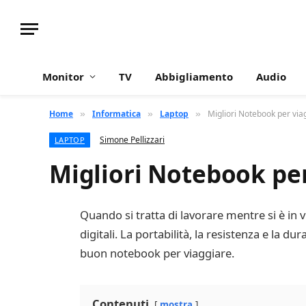
Monitor
TV
Abbigliamento
Audio
Home
Informatica
Laptop
Migliori Notebook per viagg
»
»
»
Simone Pellizzari
LAPTOP
Migliori Notebook per 
Quando si tratta di lavorare mentre si è in v
digitali. La portabilità, la resistenza e la d
buon notebook per viaggiare.
Contenuti
mostra