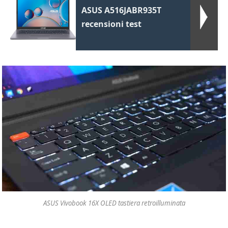
ASUS A516JABR935T
recensioni test
ASUS Vivobook 16X OLED tastiera retroilluminata