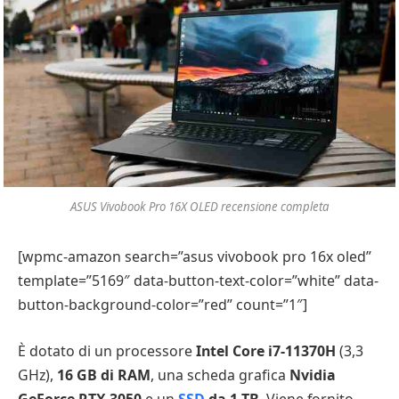
ASUS Vivobook Pro 16X OLED recensione completa
[wpmc-amazon search=”asus vivobook pro 16x oled”
template=”5169″ data-button-text-color=”white” data-
button-background-color=”red” count=”1″]
È dotato di un processore
Intel Core i7-11370H
(3,3
GHz),
16 GB di RAM
, una scheda grafica
Nvidia
GeForce RTX 3050
e un
SSD
da 1 TB
. Viene fornito