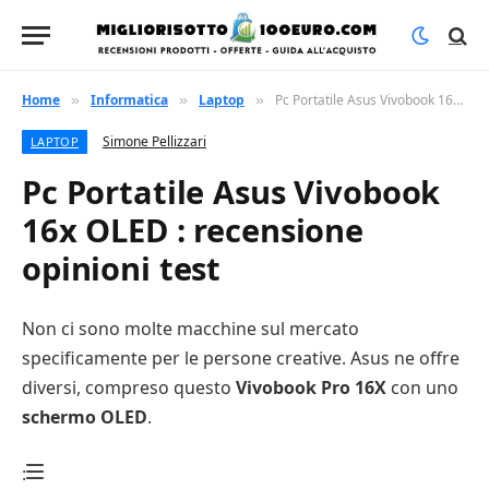
Home
Informatica
Laptop
Pc Portatile Asus Vivobook 16x OLED : recensione opinioni test
»
»
»
Simone Pellizzari
LAPTOP
Pc Portatile Asus Vivobook
16x OLED : recensione
opinioni test
Non ci sono molte macchine sul mercato
specificamente per le persone creative. Asus ne offre
diversi, compreso questo
Vivobook Pro 16X
con uno
schermo OLED
.
: