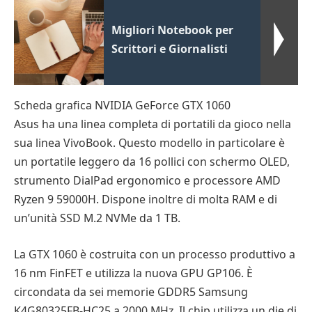
Migliori Notebook per
Scrittori e Giornalisti
Scheda grafica NVIDIA GeForce GTX 1060
Asus ha una linea completa di portatili da gioco nella
sua linea VivoBook. Questo modello in particolare è
un portatile leggero da 16 pollici con schermo OLED,
strumento DialPad ergonomico e processore AMD
Ryzen 9 59000H. Dispone inoltre di molta RAM e di
un’unità SSD M.2 NVMe da 1 TB.
La GTX 1060 è costruita con un processo produttivo a
16 nm FinFET e utilizza la nuova GPU GP106. È
circondata da sei memorie GDDR5 Samsung
K4G80325FB-HC25 a 2000 MHz. Il chip utilizza un die di