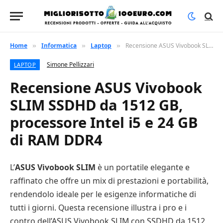
Home
Informatica
Laptop
Recensione ASUS Vivobook SLIM SSDHD da 1512 GB, processore Intel i5 e 24 GB di RAM DDR4
»
»
»
Simone Pellizzari
LAPTOP
Recensione ASUS Vivobook
SLIM SSDHD da 1512 GB,
processore Intel i5 e 24 GB
di RAM DDR4
L’
ASUS Vivobook SLIM
è un portatile elegante e
raffinato che offre un mix di prestazioni e portabilità,
rendendolo ideale per le esigenze informatiche di
tutti i giorni. Questa recensione illustra i pro e i
contro dell’ASUS Vivobook SLIM con SSDHD da 1512