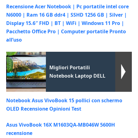
Recensione Acer Notebook | Pc portatile intel core
N6000 | Ram 16 GB ddr4 | SSHD 1256 GB | Silver |
Display 15.6″ FHD | BT | WiFi | Windows 11 Pro |
Pacchetto Office Pro | Computer portatile Pronto
all’uso
Migliori Portatili
Notebook Laptop DELL
Notebook Asus VivoBook 15 pollici con schermo
OLED Recensione Opinioni Test
Asus VivoBook 16X M1603QA-MB046W 5600H
recensione