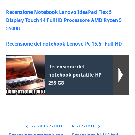
Recensione Notebook Lenovo IdeaPad Flex 5
Display Touch 14 FullHD Processore AMD Ryzen 5
5500U
Recensione del notebook Lenovo Pc 15,6″ Full HD
Recensione del
notebook portatile HP
255 G8
PREVIOUS ARTICLE
NEXT ARTICLE
Recensione notebook con
Recensione KUU 2 in 1