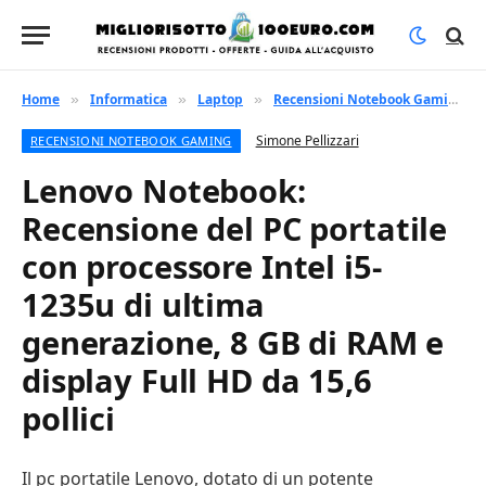
Home
Informatica
Laptop
Recensioni Notebook Gaming
»
»
»
»
Simone Pellizzari
RECENSIONI NOTEBOOK GAMING
Lenovo Notebook:
Recensione del PC portatile
con processore Intel i5-
1235u di ultima
generazione, 8 GB di RAM e
display Full HD da 15,6
pollici
Il pc portatile Lenovo, dotato di un potente