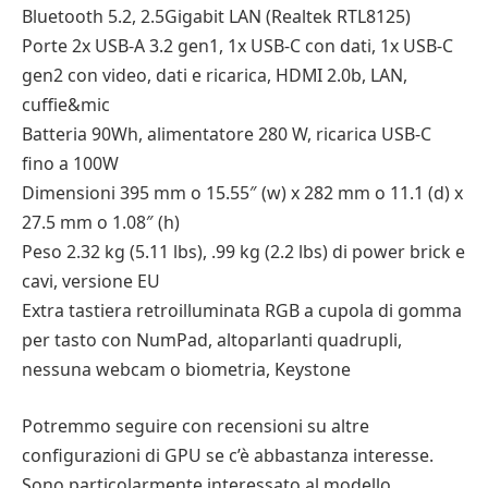
Bluetooth 5.2, 2.5Gigabit LAN (Realtek RTL8125)
Porte 2x USB-A 3.2 gen1, 1x USB-C con dati, 1x USB-C
gen2 con video, dati e ricarica, HDMI 2.0b, LAN,
cuffie&mic
Batteria 90Wh, alimentatore 280 W, ricarica USB-C
fino a 100W
Dimensioni 395 mm o 15.55″ (w) x 282 mm o 11.1 (d) x
27.5 mm o 1.08″ (h)
Peso 2.32 kg (5.11 lbs), .99 kg (2.2 lbs) di power brick e
cavi, versione EU
Extra tastiera retroilluminata RGB a cupola di gomma
per tasto con NumPad, altoparlanti quadrupli,
nessuna webcam o biometria, Keystone
Potremmo seguire con recensioni su altre
configurazioni di GPU se c’è abbastanza interesse.
Sono particolarmente interessato al modello