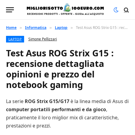
Home
Informatica
Laptop
Test Asus ROG Strix G15 : recensione dettagliata opinioni e prezzo del notebook gaming
»
»
»
Simone Pellizzari
LAPTOP
Test Asus ROG Strix G15 :
recensione dettagliata
opinioni e prezzo del
notebook gaming
La serie
ROG Strix G15/G17
è la linea media di Asus di
computer portatili performanti e da gioco
,
praticamente il loro miglior mix di caratteristiche,
prestazioni e prezzi.