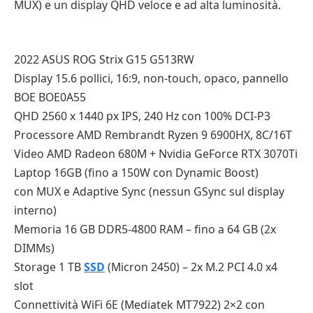
MUX) e un display QHD veloce e ad alta luminosità.
2022 ASUS ROG Strix G15 G513RW
Display 15.6 pollici, 16:9, non-touch, opaco, pannello
BOE BOE0A55
QHD 2560 x 1440 px IPS, 240 Hz con 100% DCI-P3
Processore AMD Rembrandt Ryzen 9 6900HX, 8C/16T
Video AMD Radeon 680M + Nvidia GeForce RTX 3070Ti
Laptop 16GB (fino a 150W con Dynamic Boost)
con MUX e Adaptive Sync (nessun GSync sul display
interno)
Memoria 16 GB DDR5-4800 RAM – fino a 64 GB (2x
DIMMs)
Storage 1 TB
SSD
(Micron 2450) – 2x M.2 PCI 4.0 x4
slot
Connettività WiFi 6E (Mediatek MT7922) 2×2 con