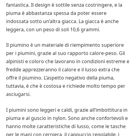
fantastica. Il design è sottile senza costringere, e la
piuma è abbastanza spessa da poter essere
indossata sotto un’altra giacca. La giacca è anche
leggera, con un peso di soli 10,6 grammi.
Il piumino è un materiale di riempimento superiore
per i piumini, grazie al suo rapporto calore-peso. Gli
alpinisti e coloro che lavorano in condizioni estreme e
fredde apprezzeranno il calore e il lusso extra che
offre il piumino. L’aspetto negativo della piuma,
tuttavia, è che è costosa e richiede molto tempo per
asciugarsi.
I piumini sono leggeri e caldi, grazie all’imbottitura in
piuma e al guscio in nylon. Sono anche confortevoli e
hanno molte caratteristiche di lusso, come le tasche
per le mani con cerniera, il cappuccio regolabile, i