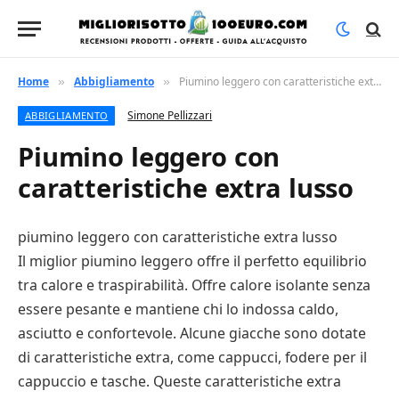
Home
Abbigliamento
Piumino leggero con caratteristiche extra lusso
»
»
Simone Pellizzari
ABBIGLIAMENTO
Piumino leggero con
caratteristiche extra lusso
piumino leggero con caratteristiche extra lusso
Il miglior piumino leggero offre il perfetto equilibrio
tra calore e traspirabilità. Offre calore isolante senza
essere pesante e mantiene chi lo indossa caldo,
asciutto e confortevole. Alcune giacche sono dotate
di caratteristiche extra, come cappucci, fodere per il
cappuccio e tasche. Queste caratteristiche extra