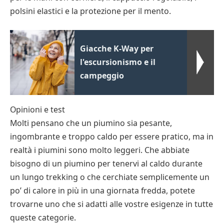
polsini elastici e la protezione per il mento.
Giacche K-Way per
l'escursionismo e il
campeggio
Opinioni e test
Molti pensano che un piumino sia pesante,
ingombrante e troppo caldo per essere pratico, ma in
realtà i piumini sono molto leggeri. Che abbiate
bisogno di un piumino per tenervi al caldo durante
un lungo trekking o che cerchiate semplicemente un
po’ di calore in più in una giornata fredda, potete
trovarne uno che si adatti alle vostre esigenze in tutte
queste categorie.