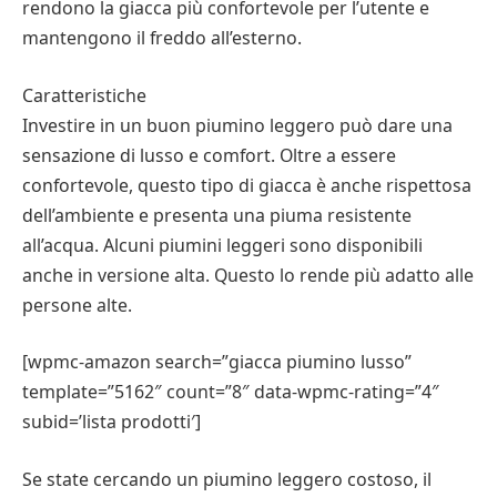
rendono la giacca più confortevole per l’utente e
mantengono il freddo all’esterno.
Caratteristiche
Investire in un buon piumino leggero può dare una
sensazione di lusso e comfort. Oltre a essere
confortevole, questo tipo di giacca è anche rispettosa
dell’ambiente e presenta una piuma resistente
all’acqua. Alcuni piumini leggeri sono disponibili
anche in versione alta. Questo lo rende più adatto alle
persone alte.
[wpmc-amazon search=”giacca piumino lusso”
template=”5162″ count=”8″ data-wpmc-rating=”4″
subid=’lista prodotti′]
Se state cercando un piumino leggero costoso, il