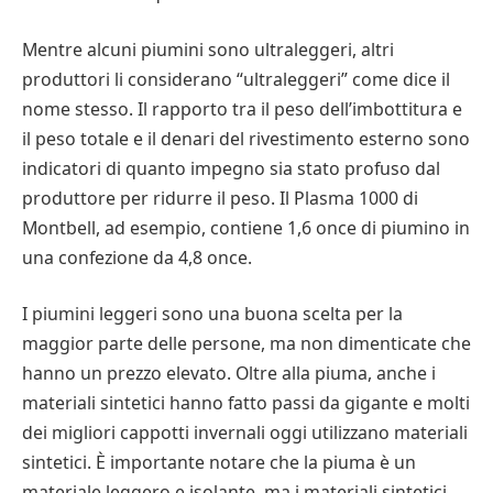
Mentre alcuni piumini sono ultraleggeri, altri
produttori li considerano “ultraleggeri” come dice il
nome stesso. Il rapporto tra il peso dell’imbottitura e
il peso totale e il denari del rivestimento esterno sono
indicatori di quanto impegno sia stato profuso dal
produttore per ridurre il peso. Il Plasma 1000 di
Montbell, ad esempio, contiene 1,6 once di piumino in
una confezione da 4,8 once.
I piumini leggeri sono una buona scelta per la
maggior parte delle persone, ma non dimenticate che
hanno un prezzo elevato. Oltre alla piuma, anche i
materiali sintetici hanno fatto passi da gigante e molti
dei migliori cappotti invernali oggi utilizzano materiali
sintetici. È importante notare che la piuma è un
materiale leggero e isolante, ma i materiali sintetici