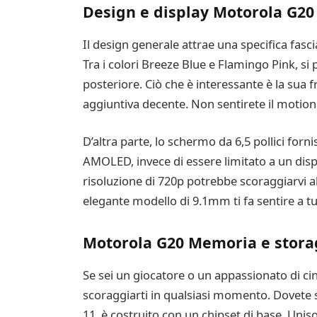
Design e display Motorola G20
Il design generale attrae una specifica fasc
Tra i colori Breeze Blue e Flamingo Pink, s
posteriore. Ciò che è interessante è la sua
aggiuntiva decente. Non sentirete il motion b
D’altra parte, lo schermo da 6,5 pollici fo
AMOLED, invece di essere limitato a un displa
risoluzione di 720p potrebbe scoraggiarvi al
elegante modello di 9.1mm ti fa sentire a t
Motorola G20 Memoria e stora
Se sei un giocatore o un appassionato di c
scoraggiarti in qualsiasi momento. Dovete st
11, è costruito con un chipset di base, Unis