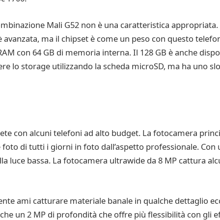
ombinazione Mali G52 non è una caratteristica appropriata.
ca è avanzata, ma il chipset è come un peso con questo telef
RAM con 64 GB di memoria interna. Il 128 GB è anche dispo
re lo storage utilizzando la scheda microSD, ma ha uno slo
te con alcuni telefoni ad alto budget. La fotocamera princ
 foto di tutti i giorni in foto dall’aspetto professionale. Co
tà alla luce bassa. La fotocamera ultrawide da 8 MP cattura 
nte ami catturare materiale banale in qualche dettaglio ec
 anche un 2 MP di profondità che offre più flessibilità con gli e