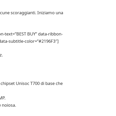
alcune scoraggianti. Iniziamo una
n-text=”BEST BUY” data-ribbon-
ata-subtitle-color=”#2196F3″]
z.
 chipset Unisoc T700 di base che
MP.
 noiosa.