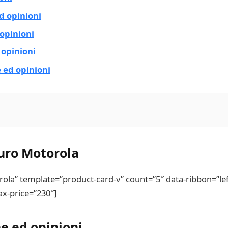
d opinioni
opinioni
 opinioni
 ed opinioni
uro Motorola
” template=”product-card-v” count=”5″ data-ribbon=”left
ax-price=”230″]
ne ed opinioni