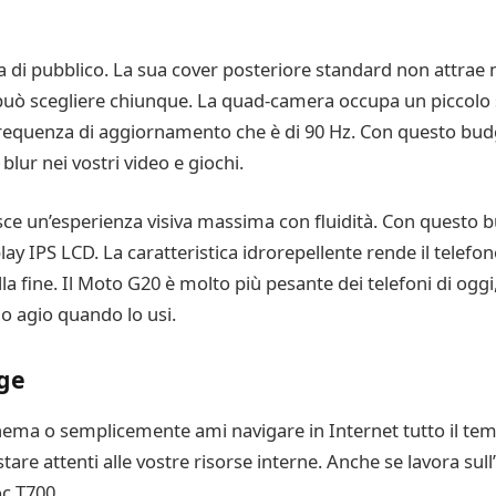
ia di pubblico. La sua cover posteriore standard non attrae
i può scegliere chiunque. La quad-camera occupa un piccolo
 frequenza di aggiornamento che è di 90 Hz. Con questo budg
lur nei vostri video e giochi.
rnisce un’esperienza visiva massima con fluidità. Con quest
y IPS LCD. La caratteristica idrorepellente rende il telefono
la fine. Il Moto G20 è molto più pesante dei telefoni di og
uo agio quando lo usi.
ge
inema o semplicemente ami navigare in Internet tutto il te
are attenti alle vostre risorse interne. Anche se lavora sul
oc T700.