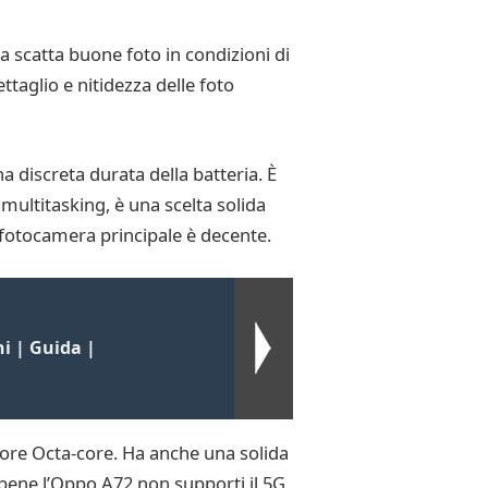
 scatta buone foto in condizioni di
ettaglio e nitidezza delle foto
 discreta durata della batteria. È
multitasking, è una scelta solida
a fotocamera principale è decente.
i | Guida |
re Octa-core. Ha anche una solida
bbene l’Oppo A72 non supporti il 5G,