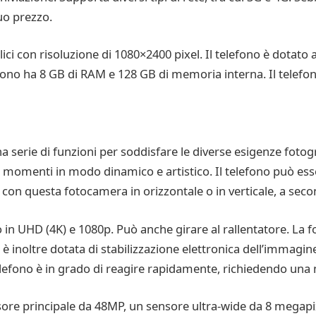
uo prezzo.
ici con risoluzione di 1080×2400 pixel. Il telefono è dotato 
efono ha 8 GB di RAM e 128 GB di memoria interna. Il telefo
 serie di funzioni per soddisfare le diverse esigenze fotogr
e momenti in modo dinamico e artistico. Il telefono può esse
to con questa fotocamera in orizzontale o in verticale, a sec
 in UHD (4K) e 1080p. Può anche girare al rallentatore. La
 è inoltre dotata di stabilizzazione elettronica dell’immag
efono è in grado di reagire rapidamente, richiedendo una
re principale da 48MP, un sensore ultra-wide da 8 megapix