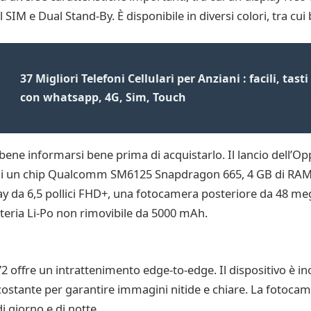
 SIM e Dual Stand-By. È disponibile in diversi colori, tra cui 
37 Migliori Telefoni Cellulari per Anziani : facili, tas
con whatsapp, 4G, Sim, Touch
e informarsi bene prima di acquistarlo. Il lancio dell’Oppo
to di un chip Qualcomm SM6125 Snapdragon 665, 4 GB di RAM
lay da 6,5 pollici FHD+, una fotocamera posteriore da 48 m
tteria Li-Po non rimovibile da 5000 mAh.
A72 offre un intrattenimento edge-to-edge. Il dispositivo è in
circostante per garantire immagini nitide e chiare. La foto
i giorno e di notte.