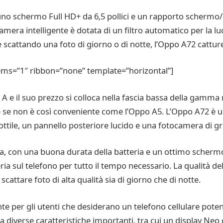
o schermo Full HD+ da 6,5 pollici e un rapporto schermo/c
era intelligente è dotata di un filtro automatico per la luc
scattando una foto di giorno o di notte, l’Oppo A72 catture
ems=”1″ ribbon=”none” template=”horizontal”]
e A e il suo prezzo si colloca nella fascia bassa della gamma
he se non è così conveniente come l’Oppo A5. L’Oppo A72 è
ttile, un pannello posteriore lucido e una fotocamera di g
con una buona durata della batteria e un ottimo schermo.
ria sul telefono per tutto il tempo necessario. La qualità 
attare foto di alta qualità sia di giorno che di notte.
te per gli utenti che desiderano un telefono cellulare potent
 diverse caratteristiche importanti, tra cui un display Neo da