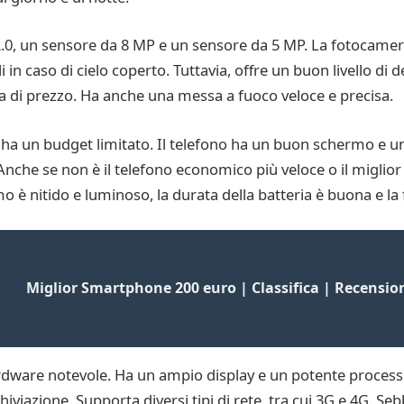
.0, un sensore da 8 MP e un sensore da 5 MP. La fotocamera
 in caso di cielo coperto. Tuttavia, offre un buon livello di d
ia di prezzo. Ha anche una messa a fuoco veloce e precisa.
 ha un budget limitato. Il telefono ha un buon schermo e una
Anche se non è il telefono economico più veloce o il miglior 
o è nitido e luminoso, la durata della batteria è buona e l
Miglior Smartphone 200 euro | Classifica | Recension
ware notevole. Ha un ampio display e un potente processo
iviazione. Supporta diversi tipi di rete, tra cui 3G e 4G. Se