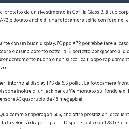
ci protetto da un rivestimento in Gorilla Glass 3. Il suo co
2 è dotato anche di una fotocamera selfie con foro nell’an
gante con un buon display, l’Oppo A72 potrebbe fare al caso
re e di una potente batteria. È perfetto per giocare ai gioc
orprendentemente buona e non si scarica troppo rapidament
zzo.
eri intorno al display IPS da 6,5 pollici. La fotocamera front
 Dispone inoltre di un jack per cuffie montato sul fondo e d
 sensore AI quadruplo da 48 megapixel.
alcomm Snapdragon 665, che offre prestazioni eccellenti. I
 la velocità di app e giochi. Dispone inoltre di 128 GB di