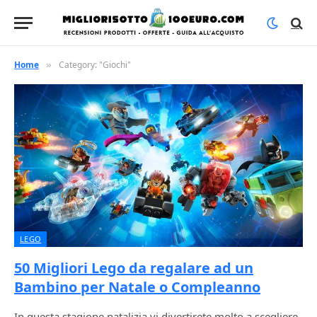
Home
Category: "Giochi"
»
LEGO
50 Migliori Lego da regalare ad un
Bambino per Natale o Compleanno
In questa stagione natalizia vi divertirete molto a scegliere