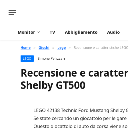
Monitor
TV
Abbigliamento
Audio
Home
Giochi
Lego
Recensione e caratteristiche LE
»
»
»
Simone Pellizzari
LEGO
Recensione e caratte
Shelby GT500
LEGO 42138 Technic Ford Mustang Shelby 
Se state cercando un giocattolo per le gare
Questo giocattolo di auto da corsa viene spe