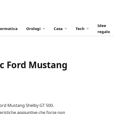
Idee
formatica
Orologi
Casa
Tech
regalo
ic Ford Mustang
 Ford Mustang Shelby GT 500.
teristiche aggiuntive che forse non