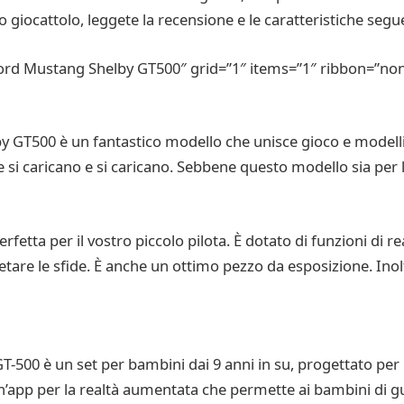
 giocattolo, leggete la recensione e le caratteristiche segue
rd Mustang Shelby GT500″ grid=”1″ items=”1″ ribbon=”non
 GT500 è un fantastico modello che unisce gioco e modelli
e si caricano e si caricano. Sebbene questo modello sia per l
erfetta per il vostro piccolo pilota. È dotato di funzioni di
tare le sfide. È anche un ottimo pezzo da esposizione. Inol
500 è un set per bambini dai 9 anni in su, progettato per 
i un’app per la realtà aumentata che permette ai bambini di g