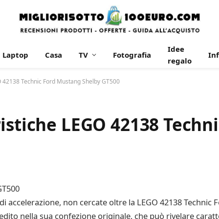
Idee
Laptop
Casa
TV
Fotografia
In
regalo
GO 42138 Technic Ford Mustang Shelby GT500
ristiche LEGO 42138 Techn
GT500
 di accelerazione, non cercate oltre la LEGO 42138 Technic
dito nella sua confezione originale, che può rivelare carat