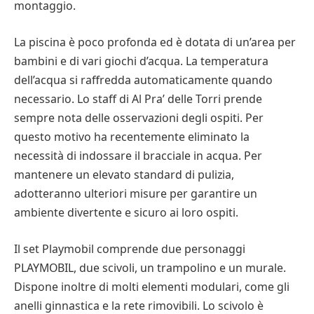
montaggio.
Playmobil è un modo divertente per i bambini di
sviluppare le loro capacità creative. Possono creare
La piscina è poco profonda ed è dotata di un’area per
innumerevoli mondi di gioco con le figure Playmobil.
bambini e di vari giochi d’acqua. La temperatura
Le figure sono flessibili e consentono un gioco di
dell’acqua si raffredda automaticamente quando
ruolo realistico. Oltre a essere divertenti e
necessario. Lo staff di Al Pra’ delle Torri prende
coinvolgenti, aiutano a sviluppare le capacità motorie.
sempre nota delle osservazioni degli ospiti. Per
questo motivo ha recentemente eliminato la
necessità di indossare il bracciale in acqua. Per
mantenere un elevato standard di pulizia,
adotteranno ulteriori misure per garantire un
ambiente divertente e sicuro ai loro ospiti.
Il set Playmobil comprende due personaggi
PLAYMOBIL, due scivoli, un trampolino e un murale.
Dispone inoltre di molti elementi modulari, come gli
anelli ginnastica e la rete rimovibili. Lo scivolo è