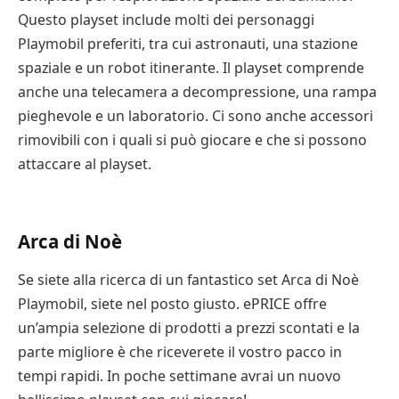
Questo playset include molti dei personaggi
Playmobil, i bambini più piccoli possono essere in
Playmobil preferiti, tra cui astronauti, una stazione
grado di lavorarci con un po’ di aiuto. Questo tipo di
spaziale e un robot itinerante. Il playset comprende
set non è così complesso come altri Playmobil, ma i
anche una telecamera a decompressione, una rampa
genitori dovrebbero sorvegliarli mentre giocano.
pieghevole e un laboratorio. Ci sono anche accessori
rimovibili con i quali si può giocare e che si possono
I Playmobil facili da assemblare promuovono la
attaccare al playset.
motricità fine e migliorano i sensi del bambino.
Questi giocattoli possono contenere luci, suoni e
strane texture che li rendono coinvolgenti per i
bambini. Inoltre, promuovono la creatività del
Arca di Noè
bambino incoraggiando il gioco immaginativo.
Se siete alla ricerca di un fantastico set Arca di Noè
Playmobil, siete nel posto giusto. ePRICE offre
Compatibile con altri set
un’ampia selezione di prodotti a prezzi scontati e la
La casa sull’albero Playmobil Wildlife Adventure è il
parte migliore è che riceverete il vostro pacco in
playset perfetto per il gioco immaginativo ed è
tempi rapidi. In poche settimane avrai un nuovo
compatibile con altri set Playmobil. È possibile