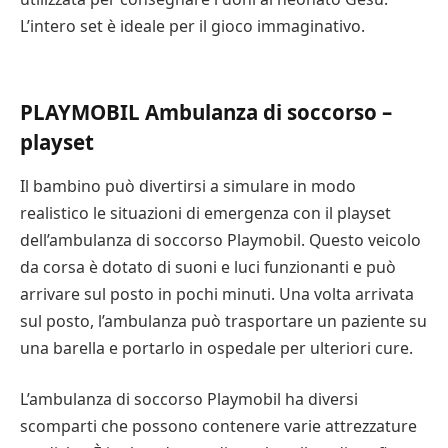
migliorare le capacità motorie. Le figure e gli
L’intero set è ideale per il gioco immaginativo.
accessori inclusi in questi set possono aiutare il
bambino a sviluppare la destrezza e le abilità motorie.
PLAYMOBIL Ambulanza di soccorso –
Economico
playset
Playmobil è un giocattolo straordinario che
incoraggia il gioco creativo, l’immaginazione e la
Il bambino può divertirsi a simulare in modo
costruzione del mondo. I set includono vari veicoli,
realistico le situazioni di emergenza con il playset
case e accessori che permettono ai bambini di creare
dell’ambulanza di soccorso Playmobil. Questo veicolo
le proprie storie. La cosa migliore è che i set
da corsa è dotato di suoni e luci funzionanti e può
Playmobil sono così versatili che i bambini possono
arrivare sul posto in pochi minuti. Una volta arrivata
usarli per anni. Che il vostro bambino preferisca i
sul posto, l’ambulanza può trasportare un paziente su
dinosauri o le fate, potrete trovare un set a tema che
una barella e portarlo in ospedale per ulteriori cure.
lo appassionerà! Molti dei set Playmobil sono dotati di
una custodia che permette di conservarne più di uno.
L’ambulanza di soccorso Playmobil ha diversi
scomparti che possono contenere varie attrezzature
Il Playmobil Private Jet è un set ideale per i bambini