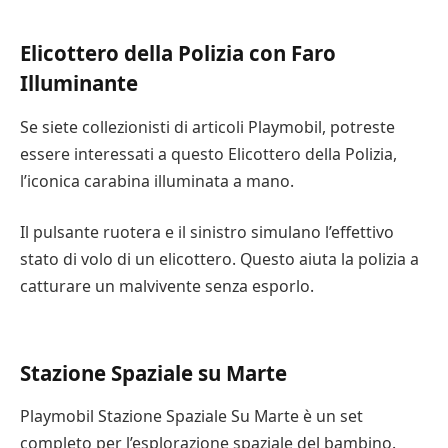
attentamente le istruzioni prima di lasciarlo giocare
con il giocattolo.
Elicottero della Polizia con Faro
Illuminante
Molti di questi playset sono dotati di una serie di
accessori. Per esempio, c’è il playset Arca di Noè, che
Se siete collezionisti di articoli Playmobil, potreste
contiene Noè e la sua compagna. Include anche vari
essere interessati a questo Elicottero della Polizia,
animali che Noè ha portato con sé nel suo viaggio.
l’iconica carabina illuminata a mano.
Questi giocattoli sono consigliati per i bambini dai
Il pulsante ruotera e il sinistro simulano l’effettivo
quattro anni in su, perché i bambini più piccoli
stato di volo di un elicottero. Questo aiuta la polizia a
potrebbero soffocare con i piccoli pezzi. I pezzi sono
catturare un malvivente senza esporlo.
realizzati con colori vivaci e hanno bordi arrotondati,
il che li rende più adatti a un pubblico giovane.
Sebbene i set di Ghostbusters siano generalmente
Stazione Spaziale su Marte
destinati ai bambini più grandi, alcuni bambini più
Playmobil Stazione Spaziale Su Marte è un set
piccoli potrebbero apprezzarli. Anche se possono
completo per l’esplorazione spaziale del bambino.
essere più difficili da assemblare rispetto ad altri set