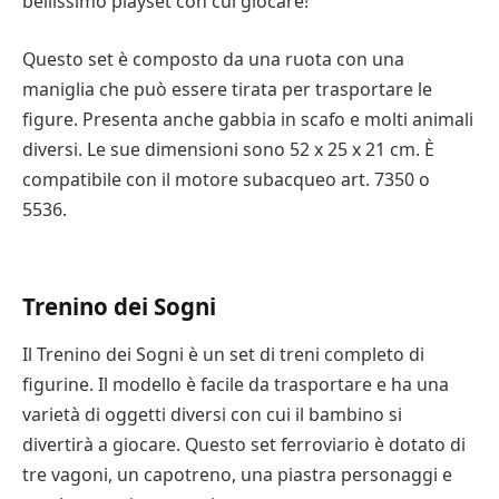
bellissimo playset con cui giocare!
espandere facilmente questo set di gioco
introducendo altri personaggi o combinando più set
Questo set è composto da una ruota con una
per creare avventure più grandi. Questo popolare
maniglia che può essere tirata per trasportare le
giocattolo per bambini si ispira al franchise di Toy
figure. Presenta anche gabbia in scafo e molti animali
Story, che è diventato un successo immediato con la
diversi. Le sue dimensioni sono 52 x 25 x 21 cm. È
recente uscita del film Toy Story 4. Questo set è
compatibile con il motore subacqueo art. 7350 o
caratterizzato dal personaggio principale, Bu Bu, e da
5536.
una serie di personaggi che si muovono in un’unica
direzione. Questo set è caratterizzato dal
personaggio principale, Buzz Lightyear, un famoso
Trenino dei Sogni
giocattolo dei film.
Il Trenino dei Sogni è un set di treni completo di
Questo set contiene diversi accessori Playmobil
figurine. Il modello è facile da trasportare e ha una
dettagliati, tra cui un campanello funzionante. È
varietà di oggetti diversi con cui il bambino si
compatibile con altri set aggiuntivi Playmobil e viene
divertirà a giocare. Questo set ferroviario è dotato di
fornito con una custodia. In questa linea sono
tre vagoni, un capotreno, una piastra personaggi e
disponibili diversi set, ognuno con un tema diverso.