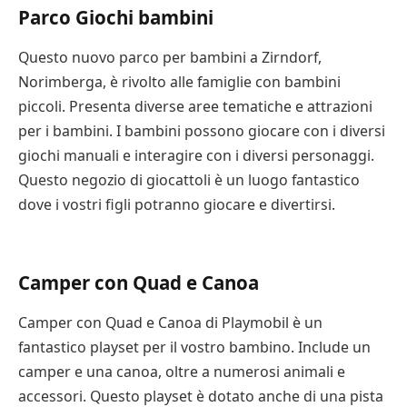
Parco Giochi bambini
Un’altra grande opzione per i bambini più piccoli è il
Castello Playmobil. I bambini ameranno il gioco di
Questo nuovo parco per bambini a Zirndorf,
finzione con questo playset. Ha un ponte levatoio che
Norimberga, è rivolto alle famiglie con bambini
impedisce al nemico di entrare. Si può anche
piccoli. Presenta diverse aree tematiche e attrazioni
stampare una mappa e portare il set con sé in un
per i bambini. I bambini possono giocare con i diversi
altro luogo. Sono disponibili molti set Playmobil a
giochi manuali e interagire con i diversi personaggi.
basso costo.
Questo negozio di giocattoli è un luogo fantastico
dove i vostri figli potranno giocare e divertirsi.
I set Playmobil To Go sono un modo divertente per
espandere il mondo Playmobil con gli accessori.
Alcuni set Playmobil sono dotati di valigie per
Camper con Quad e Canoa
facilitare il trasporto e la conservazione. Queste
valigie sono anche dotate di accessori a tema.
Camper con Quad e Canoa di Playmobil è un
fantastico playset per il vostro bambino. Include un
Facile da montare
camper e una canoa, oltre a numerosi animali e
Se siete alla ricerca di un giocattolo divertente ed
accessori. Questo playset è dotato anche di una pista