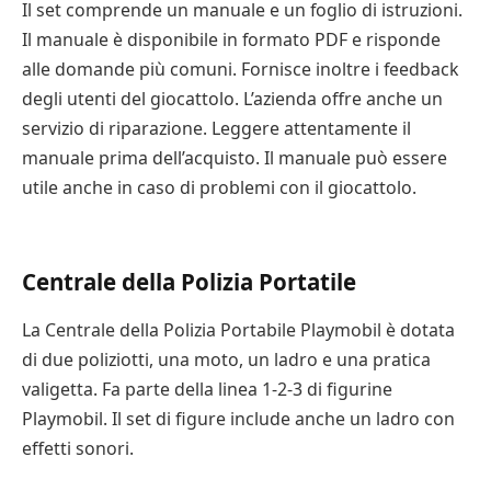
Il set comprende un manuale e un foglio di istruzioni.
Di recente, Playmobil ha presentato un playset che
prosperare e a crescere.
Il manuale è disponibile in formato PDF e risponde
ricorda la USS Enterprise, al prezzo di 500 dollari.
alle domande più comuni. Fornisce inoltre i feedback
L’azienda ha anche introdotto il set Klingon Bird-of-
Quest’anno, l’azienda ha aggiunto un film alla linea.
degli utenti del giocattolo. L’azienda offre anche un
Prey, che presenta figure adorabili. Per coloro che
Playmobil: The Movie sarà il primo di una trilogia di
servizio di riparazione. Leggere attentamente il
non vogliono spendere un sacco di soldi, sono
film basati sul popolare marchio. Il film sarà
manuale prima dell’acquisto. Il manuale può essere
disponibili molti altri set a prezzi accessibili.
caratterizzato da un cast di stelle e da canzoni
utile anche in caso di problemi con il giocattolo.
originali. Includerà una serie di scene ricche di azione
I giocattoli Playmobil sono un classico dell’infanzia.
e di battute.
Inventati da Hans Beck all’inizio degli anni ’70, questi
Centrale della Polizia Portatile
pupazzi sono dotati di parti mobili e sono progettati
I giocattoli Playmobil non sono popolari come i Lego,
per stimolare l’immaginazione dei bambini. Da oltre
ma sono un’ottima opzione per i bambini che amano
La Centrale della Polizia Portabile Playmobil è dotata
quarant’anni, i giocattoli di questo marchio deliziano i
il gioco di finzione. Sono più realistici e incoraggiano il
di due poliziotti, una moto, un ladro e una pratica
bambini di tutto il mondo. Promuovono uno sviluppo
gioco creativo. Molti set Playmobil includono parti
valigetta. Fa parte della linea 1-2-3 di figurine
sano attraverso il gioco e rispettano tutte le norme di
mobili e facce sorridenti, che aiutano i bambini a
Playmobil. Il set di figure include anche un ladro con
sicurezza.
usare la loro immaginazione.
effetti sonori.
Personaggi a tema
Pro e contro