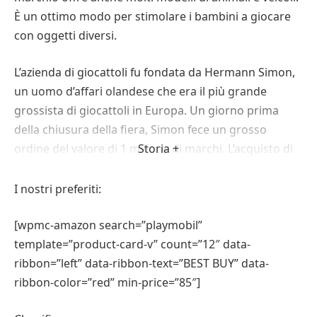
È un ottimo modo per stimolare i bambini a giocare
con oggetti diversi.
L’azienda di giocattoli fu fondata da Hermann Simon,
un uomo d’affari olandese che era il più grande
grossista di giocattoli in Europa. Un giorno prima
della chiusura della fiera, Simon fece un grosso
ordine del valore di 1 milione di marchi. L’acquisto di
Storia +
Hermann Simon stimolò ulteriormente la domanda di
Playmobil. Per migliorare ulteriormente la situazione,
I nostri preferiti:
Horst Brandstatter approfittò della fiera per
contattare la Vedes Vereinigung der Spielwaren-
[wpmc-amazon search=”playmobil”
Fachgeschaften (Vedes), la più grande associazione
template=”product-card-v” count=”12″ data-
tedesca di vendita all’ingrosso di giocattoli. Offrì loro i
ribbon=”left” data-ribbon-text=”BEST BUY” data-
diritti esclusivi di vendita di Playmobil in Germania.
ribbon-color=”red” min-price=”85″]
Scrisse anche lettere ai grandi magazzini tedeschi.