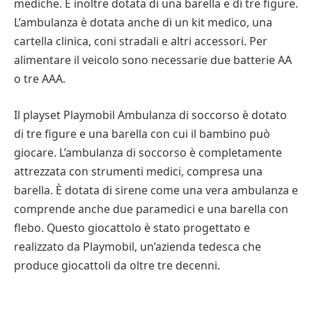
mediche. È inoltre dotata di una barella e di tre figure.
che amano gli aeroplani. Questo elegante aereo nero
L’ambulanza è dotata anche di un kit medico, una
e grigio può contenere 2 passeggeri e i bagagli. Il
cartella clinica, coni stradali e altri accessori. Per
Private Jet di Playmobil non solo offre un alto valore
alimentare il veicolo sono necessarie due batterie AA
di intrattenimento, ma aiuta anche i bambini a
o tre AAA.
sviluppare le loro capacità motorie. Le figure incluse
migliorano la destrezza e le abilità motorie mentre
Il playset Playmobil Ambulanza di soccorso è dotato
costruiscono e giocano con l’aereo.
di tre figure e una barella con cui il bambino può
giocare. L’ambulanza di soccorso è completamente
Per i bambini più piccoli, un set Playmobil a tema
attrezzata con strumenti medici, compresa una
camion dei pompieri è un’ottima idea. Il set
barella. È dotata di sirene come una vera ambulanza e
comprende un camion dei pompieri, due figure
comprende anche due paramedici e una barella con
Playmobil, una manichetta, un estintore e altri
flebo. Questo giocattolo è stato progettato e
accessori interessanti. Le figure hanno anche braccia
realizzato da Playmobil, un’azienda tedesca che
e gambe pieghevoli che rendono facile il gioco di
produce giocattoli da oltre tre decenni.
ruolo. Questi set di Playmobil possono anche ispirare
molte storie creative!