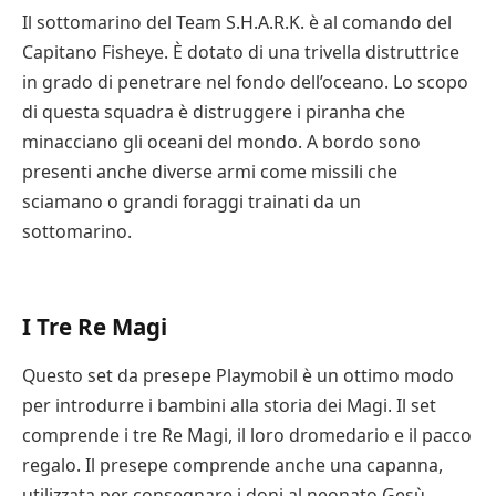
i Lego, sono un ottimo modo per stimolare
Il sottomarino del Team S.H.A.R.K. è al comando del
l’immaginazione del bambino e sviluppare la sua
Capitano Fisheye. È dotato di una trivella distruttrice
creatività durante il gioco. I set Playmobil offrono
in grado di penetrare nel fondo dell’oceano. Lo scopo
anche la possibilità di costruire un ambiente realistico
di questa squadra è distruggere i piranha che
con scene e oggetti realistici. I pezzi sono anche
minacciano gli oceani del mondo. A bordo sono
mobili, quindi il bambino può usare la sua
presenti anche diverse armi come missili che
immaginazione per creare un mondo che
sciamano o grandi foraggi trainati da un
corrisponda ai suoi interessi. Ricordate però che il
sottomarino.
bambino deve essere sorvegliato mentre gioca con
un set Playmobil, soprattutto se si tratta di pezzi
piccoli.
I Tre Re Magi
Un’altra grande opzione per i bambini è il jet privato
Questo set da presepe Playmobil è un ottimo modo
Playmobil. Questo elegante aereo nero e grigio può
per introdurre i bambini alla storia dei Magi. Il set
ospitare due passeggeri e i loro bagagli. Oltre ad
comprende i tre Re Magi, il loro dromedario e il pacco
essere un ottimo modo per stimolare la creatività del
regalo. Il presepe comprende anche una capanna,
bambino, il jet privato Playmobil può anche
utilizzata per consegnare i doni al neonato Gesù.