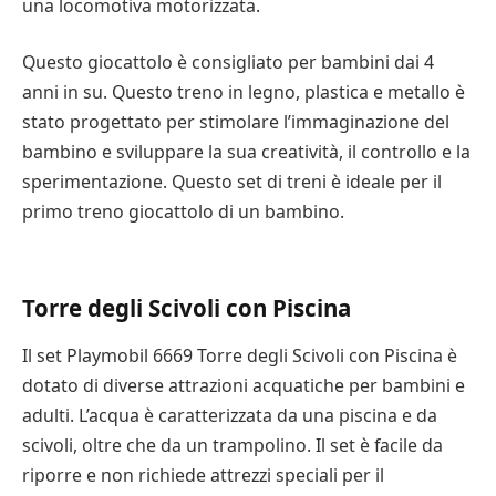
una locomotiva motorizzata.
Un set presenta un camper con una famiglia a bordo,
mentre un altro include un’auto della polizia con
Questo giocattolo è consigliato per bambini dai 4
un’auto della polizia. Sono presenti molti accessori
anni in su. Questo treno in legno, plastica e metallo è
che si adattano al tema, tra cui oggetti da spiaggia e
stato progettato per stimolare l’immaginazione del
da mare.
bambino e sviluppare la sua creatività, il controllo e la
sperimentazione. Questo set di treni è ideale per il
La gamma Playmobil è adatta ai bambini dai quattro
primo treno giocattolo di un bambino.
anni in su. I bambini più piccoli possono rischiare di
soffocare, quindi i genitori devono sorvegliare i loro
figli quando giocano con questi giocattoli. Questi
Torre degli Scivoli con Piscina
giocattoli incoraggiano la creatività e tengono
occupati i bambini per lunghi periodi di tempo. Anche
Il set Playmobil 6669 Torre degli Scivoli con Piscina è
se i giocattoli sono progettati per essere giocati dai
dotato di diverse attrazioni acquatiche per bambini e
bambini piccoli, molti adulti li possiedono. Adorano
adulti. L’acqua è caratterizzata da una piscina e da
collezionarli e alcuni di loro realizzano anche film
scivoli, oltre che da un trampolino. Il set è facile da
utilizzando i vari set Playmobil.
riporre e non richiede attrezzi speciali per il