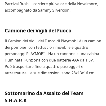
pensare di acquistare un set di playmobil a tema. In
Playmobil dopo ore di gioco.
Parcival Rush, il corriere più veloce della Novelmore,
questo modo, potrete creare un playset che si adatti
accompagnato da Sammy Silvercoin.
al tema del vostro bambino. Un set molto popolare, il
Playmobil Castello dei Cavalieri del Lupo, è un ottimo
esempio di playset a tema. È dotato di cavalieri e
Camione dei Vigili del Fuoco
cavalli armati, pareti a scomparsa e altri accessori
divertenti. Il bambino potrà immaginare di giocare in
Il Camion dei Vigili del Fuoco di Playmobil è un camion
un mondo fantastico e divertirsi molto.
dei pompieri con tettuccio rimovibile e quattro
personaggi PLAYMOBIL. Ha un cannone e una cabina
illuminata. Funziona con due batterie AAA da 1,5V.
48 Migliori Lego Più
Può trasportare fino a quattro passeggeri e
Venduti da Regalare a
attrezzature. Le sue dimensioni sono 28x13x16 cm.
Natale : Top 2024 con
Recensioni e
Caratteristiche
Sottomarino da Assalto del Team
S.H.A.R.K
Anche se i set Playmobil non sono così popolari come