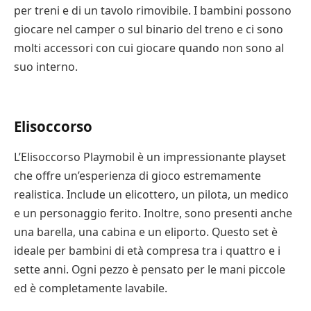
educativo per il vostro bambino, prendete in
per treni e di un tavolo rimovibile. I bambini possono
considerazione i set Playmobil facili da assemblare.
giocare nel camper o sul binario del treno e ci sono
Questi giocattoli hanno una varietà di pezzi colorati e
molti accessori con cui giocare quando non sono al
sono ideali per i più piccoli e i bambini dai quattro
suo interno.
anni in su. Sono divertenti da giocare e promuovono
la coordinazione occhio-mano, il pensiero creativo e
la capacità di risolvere i problemi.
Elisoccorso
Questi giocattoli da costruzione sono progettati per
L’Elisoccorso Playmobil è un impressionante playset
stimolare l’immaginazione e la creatività dei bambini.
che offre un’esperienza di gioco estremamente
Possono essere utilizzati per costruire giardini, case
realistica. Include un elicottero, un pilota, un medico
delle bambole e persino ambientazioni a tema
e un personaggio ferito. Inoltre, sono presenti anche
sportivo. Tuttavia, i genitori devono assicurarsi di
una barella, una cabina e un eliporto. Questo set è
sorvegliare i bambini quando giocano con il set,
ideale per bambini di età compresa tra i quattro e i
poiché alcuni pezzi possono essere piccoli o rompersi
sette anni. Ogni pezzo è pensato per le mani piccole
facilmente. Se non siete sicuri che il vostro bambino
ed è completamente lavabile.
sia pronto a giocare con i pezzi, controllate