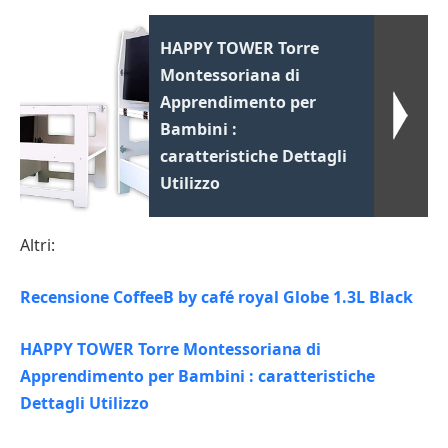
HAPPY TOWER Torre
Montessoriana di
Apprendimento per
Bambini :
caratteristiche Dettagli
Utilizzo
Altri:
Recensione CoffeeB by café royal Globe 1.3L Black
HAPPY TOWER Torre Montessoriana di
Apprendimento per Bambini : caratteristiche
Dettagli Utilizzo