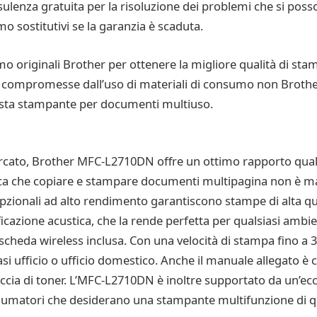
sulenza gratuita per la risoluzione dei problemi che si poss
mo sostitutivi se la garanzia è scaduta.
o originali Brother per ottenere la migliore qualità di sta
e compromesse dall’uso di materiali di consumo non Brother.
 questa stampante per documenti multiuso.
rcato, Brother MFC-L2710DN offre un ottimo rapporto quali
ca che copiare e stampare documenti multipagina non è mai st
opzionali ad alto rendimento garantiscono stampe di alta qu
cazione acustica, che la rende perfetta per qualsiasi ambien
a scheda wireless inclusa. Con una velocità di stampa fino a 
i ufficio o ufficio domestico. Anche il manuale allegato è 
ccia di toner. L’MFC-L2710DN è inoltre supportato da un’ecc
onsumatori che desiderano una stampante multifunzione di qua