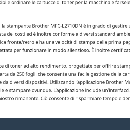
ssibile ordinare le cartucce di toner per la macchina e farse
e, la stampante Brother MFC-L2710DN è in grado di gestire u
vista dei costi ed è inoltre conforme a diversi standard ambie
ica fronte/retro e ha una velocità di stampa della prima pa
ettata per funzionare in modo silenzioso. È inoltre certifica
 di toner ad alto rendimento, progettate per offrire stamp
rta da 250 fogli, che consente una facile gestione della cart
da diversi dispositivi. Utilizzando l’applicazione Brother M
 e stampare ovunque. L’applicazione include un’interfaccia di
nchiostro rimanente. Ciò consente di risparmiare tempo e d