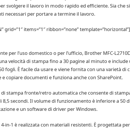
 per svolgere il lavoro in modo rapido ed efficiente. Sia che
i necessari per portare a termine il lavoro.
 grid=”1″ items=”1″ ribbon=”none” template=”horizontal”]
ciente per l’uso domestico o per l’ufficio, Brother MFC-L27
 una velocità di stampa fino a 30 pagine al minuto e includ
 fogli. È facile da usare e viene fornita con una varietà di c
re e copiare documenti e funziona anche con SharePoint.
di stampa fronte/retro automatica che consente di stampare
i 8,5 secondi. Il volume di funzionamento è inferiore a 50 dB
tazione e un software di driver per Windows.
-1 è realizzata con materiali resistenti. È progettata per