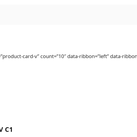
roduct-card-v” count=”10″ data-ribbon=”left” data-ribbon
V C1