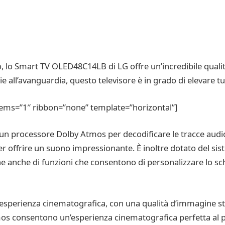
o, lo Smart TV OLED48C14LB di LG offre un’incredibile qualit
gie all’avanguardia, questo televisore è in grado di elevare t
tems=”1″ ribbon=”none” template=”horizontal”]
e un processore Dolby Atmos per decodificare le tracce audi
per offrire un suono impressionante. È inoltre dotato del s
 anche di funzioni che consentono di personalizzare lo sch
sperienza cinematografica, con una qualità d’immagine strao
os consentono un’esperienza cinematografica perfetta al pix