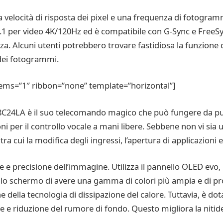
ta velocità di risposta dei pixel e una frequenza di fotogram
 per video 4K/120Hz ed è compatibile con G-Sync e FreeSync
za. Alcuni utenti potrebbero trovare fastidiosa la funzion
dei fotogrammi.
ems=”1″ ribbon=”none” template=”horizontal”]
8C24LA è il suo telecomando magico che può fungere da pu
ni per il controllo vocale a mani libere. Sebbene non vi sia un
ra cui la modifica degli ingressi, l’apertura di applicazioni 
e e precisione dell’immagine. Utilizza il pannello OLED evo, 
lo schermo di avere una gamma di colori più ampia e di pr
 della tecnologia di dissipazione del calore. Tuttavia, è do
iale e riduzione del rumore di fondo. Questo migliora la niti